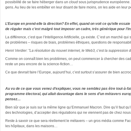
possibilité de se faire héberger dans un
cloud
sous jurisprudence européenne. D
gens. Au lieu de les embêter en leur disant de faire moins, on les aide en leur p
L’Europe en prend-elle la direction? En effet, quand on voit ce qu’elle essaie
de réguler mais c’est malgré tout imposer un cadre, très générique pour l’
La différence, c’est que l’Intelligence Artificielle, ça existe. C’est un marché qu
de problèmes – risques de biais, problèmes éthiques, questions de responsabili
Henri Verdier: ”La résolution du nouvel internet, le Web3, c’est la suppression d
Comme on connaît bien les problèmes, on peut commencer à chercher des cadres 
reste un peu encore de la science-fiction…
Ce que devrait faire l’Europe, aujourd’hui, c’est surtout s’assurer de bien accroc
Au vu de ce que vous venez d’expliquer, vous ne semblez pas être tout-à-f
programme électoral, qui allait davantage dans le sens d’un métavers europé
pensez…
Bien sûr que je suis sur la même ligne qu’Emmanuel Macron. Dire qu’il faut qu
des technologies, d’accepter des régulations qui ne viennent pas de chez nous.
Reste à savoir ce que sera réellement le métavers – un gros média comme Face
les hôpitaux, dans les maisons…