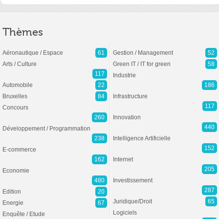
Thèmes
Aéronautique / Espace
61
Gestion / Management
52
Arts / Culture
Green IT / IT for green
58
117
Industrie
Automobile
22
186
Bruxelles
84
Infrastructure
117
Concours
260
Innovation
440
Développement / Programmation
238
Intelligence Artificielle
152
E-commerce
162
Internet
205
Economie
480
Investissement
287
Edition
20
Juridique/Droit
65
Energie
67
Logiciels
Enquête / Etude