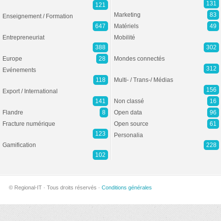
131
121
Marketing
83
Enseignement / Formation
647
Matériels
49
Entrepreneuriat
Mobilité
388
302
Europe
28
Mondes connectés
312
Evénements
118
Multi- / Trans-/ Médias
156
Export / International
141
Non classé
16
Flandre
8
Open data
96
Fracture numérique
Open source
61
123
Personalia
Gamification
228
102
© Regional-IT · Tous droits réservés ·
Conditions générales