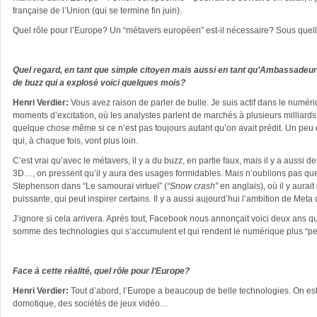
française de l’Union (qui se termine fin juin).
Quel rôle pour l’Europe? Un “métavers européen” est-il nécessaire? Sous quel
Quel regard, en tant que simple citoyen mais aussi en tant qu’Ambassadeur
de buzz qui a explosé voici quelques mois?
Henri Verdier:
Vous avez raison de parler de bulle. Je suis actif dans le numé
moments d’excitation, où les analystes parlent de marchés à plusieurs milliards
quelque chose même si ce n’est pas toujours autant qu’on avait prédit. Un peu 
qui, à chaque fois, vont plus loin.
C’est vrai qu’avec le métavers, il y a du buzz, en partie faux, mais il y a aussi d
3D…, on pressent qu’il y aura des usages formidables. Mais n’oublions pas que
Stephenson dans “Le samouraï virtuel” (
“Snow crash”
en anglais), où il y aura
puissante, qui peut inspirer certains. Il y a aussi aujourd’hui l’ambition de Met
J’ignore si cela arrivera. Après tout, Facebook nous annonçait voici deux ans qu
somme des technologies qui s’accumulent et qui rendent le numérique plus “perv
Face à cette réalité, quel rôle pour l’Europe?
Henri Verdier:
Tout d’abord, l’Europe a beaucoup de belle technologies. On est
domotique, des sociétés de jeux vidéo…