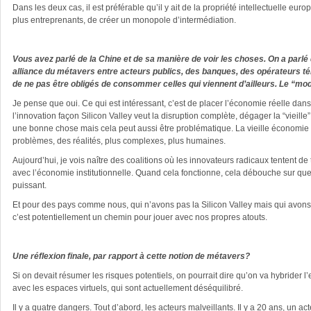
Dans les deux cas, il est préférable qu’il y ait de la propriété intellectuelle e
plus entreprenants, de créer un monopole d’intermédiation.
Vous avez parlé de la Chine et de sa manière de voir les choses. On a parlé 
alliance du métavers entre acteurs publics, des banques, des opérateurs t
de ne pas être obligés de consommer celles qui viennent d’ailleurs. Le “mod
Je pense que oui. Ce qui est intéressant, c’est de placer l’économie réelle dan
l’innovation façon Silicon Valley veut la disruption complète, dégager la “vieille
une bonne chose mais cela peut aussi être problématique. La vieille économie
problèmes, des réalités, plus complexes, plus humaines.
Aujourd’hui, je vois naître des coalitions où les innovateurs radicaux tentent de 
avec l’économie institutionnelle. Quand cela fonctionne, cela débouche sur qu
puissant.
Et pour des pays comme nous, qui n’avons pas la Silicon Valley mais qui avons
c’est potentiellement un chemin pour jouer avec nos propres atouts.
Une réflexion finale, par rapport à cette notion de métavers?
Si on devait résumer les risques potentiels, on pourrait dire qu’on va hybrider 
avec les espaces virtuels, qui sont actuellement déséquilibré.
Il y a quatre dangers. Tout d’abord, les acteurs malveillants. Il y a 20 ans, un ac