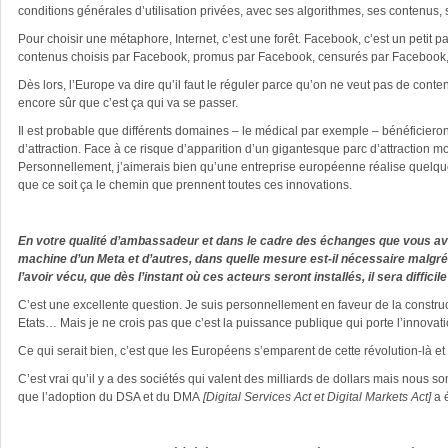
conditions générales d’utilisation privées, avec ses algorithmes, ses contenu
Pour choisir une métaphore, Internet, c’est une forêt. Facebook, c’est un petit
contenus choisis par Facebook, promus par Facebook, censurés par Facebook, e
Dès lors, l’Europe va dire qu’il faut le réguler parce qu’on ne veut pas de con
encore sûr que c’est ça qui va se passer.
Il est probable que différents domaines – le médical par exemple – bénéficier
d’attraction. Face à ce risque d’apparition d’un gigantesque parc d’attraction mo
Personnellement, j’aimerais bien qu’une entreprise européenne réalise quelque
que ce soit ça le chemin que prennent toutes ces innovations.
En votre qualité d’ambassadeur et dans le cadre des échanges que vous av
machine d’un Meta et d’autres, dans quelle mesure est-il nécessaire malgré 
l’avoir vécu, que dès l’instant où ces acteurs seront installés, il sera diffici
C’est une excellente question. Je suis personnellement en faveur de la const
Etats… Mais je ne crois pas que c’est la puissance publique qui porte l’innovati
Ce qui serait bien, c’est que les Européens s’emparent de cette révolution-là e
C’est vrai qu’il y a des sociétés qui valent des milliards de dollars mais nous 
que l’adoption du DSA et du DMA
[Digital Services Act et Digital Markets Act]
a 