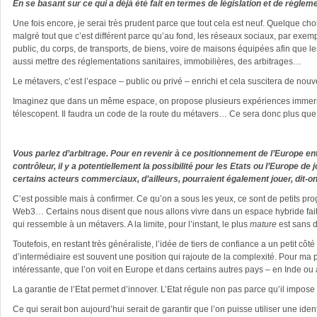
En se basant sur ce qui a déjà été fait en termes de législation et de régle
Une fois encore, je serai très prudent parce que tout cela est neuf. Quelque c
malgré tout que c’est différent parce qu’au fond, les réseaux sociaux, par exem
public, du corps, de transports, de biens, voire de maisons équipées afin que
aussi mettre des réglementations sanitaires, immobilières, des arbitrages…
Le métavers, c’est l’espace – public ou privé – enrichi et cela suscitera de nouv
Imaginez que dans un même espace, on propose plusieurs expériences immersive
télescopent. Il faudra un code de la route du métavers… Ce sera donc plus que
Vous parlez d’arbitrage. Pour en revenir à ce positionnement de l’Europe en
contrôleur, il y a potentiellement la possibilité pour les Etats ou l’Europe d
certains acteurs commerciaux, d’ailleurs, pourraient également jouer, dit
C’est possible mais à confirmer. Ce qu’on a sous les yeux, ce sont de petits prog
Web3… Certains nous disent que nous allons vivre dans un espace hybride fait de 
qui ressemble à un métavers. A la limite, pour l’instant, le plus
mature
est sans d
Toutefois, en restant très généraliste, l’idée de tiers de confiance a un petit côté
d’intermédiaire est souvent une position qui rajoute de la complexité. Pour ma pa
intéressante, que l’on voit en Europe et dans certains autres pays – en Inde ou au 
La garantie de l’Etat permet d’innover. L’Etat régule non pas parce qu’il impos
Ce qui serait bon aujourd’hui serait de garantir que l’on puisse utiliser une iden