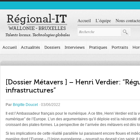
Accueil
L’équipe
Nous contacte
Accueil
Actualités
Dossiers
Interviews
Pratiques
Portraits
Hor
[Dossier Métavers ] – Henri Verdier: “Régu
infrastructures”
Par
Brigitte Doucet
· 03/06/2022
Il est l’Ambassadeur français pour le numérique. A ce titre, Henri Verdier est l
numérique” de l’Europe. L’un des argumentaires qu’il déploie est la nécessité d
croissant des plates-formes. La perspective de l’arrivée des métavers est dès lo
Si les implications de cette réalité parallèle lui paraissent encore floues et indé
manière dont l’Europe – l’Union européenne – pourrait ou devrait s’en saisir, i