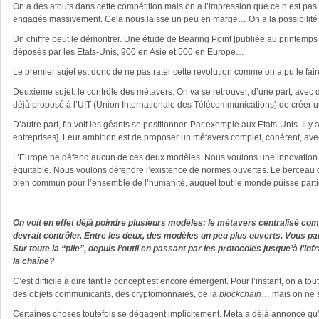
On a des atouts dans cette compétition mais on a l’impression que ce n’est pas 
engagés massivement. Cela nous laisse un peu en marge… On a la possibilité de
Un chiffre peut le démontrer. Une étude de Bearing Point [publiée au printemps 
déposés par les Etats-Unis, 900 en Asie et 500 en Europe…
Le premier sujet est donc de ne pas rater cette révolution comme on a pu le fair
Deuxième sujet: le contrôle des métavers. On va se retrouver, d’une part, avec 
déjà proposé à l’UIT (Union Internationale des Télécommunications) de créer un
D’autre part, fin voit les géants se positionner. Par exemple aux Etats-Unis. Il
entreprises]. Leur ambition est de proposer un métavers complet, cohérent, ave
L’Europe ne défend aucun de ces deux modèles. Nous voulons une innovation plu
équitable. Nous voulons défendre l’existence de normes ouvertes. Le berceau d
bien commun pour l’ensemble de l’humanité, auquel tout le monde puisse partici
On voit en effet déjà poindre plusieurs modèles: le métavers centralisé co
devrait contrôler. Entre les deux, des modèles un peu plus ouverts. Vous parl
Sur toute la “pile”, depuis l’outil en passant par les protocoles jusque’à l’i
la chaîne?
C’est difficile à dire tant le concept est encore émergent. Pour l’instant, on a tout
des objets communicants, des cryptomonnaies, de la
blockchain
… mais on ne s
Certaines choses toutefois se dégagent implicitement. Meta a déjà annoncé qu’