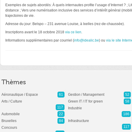
Exemples de sujets abordés: À quels internautes profite l’usage d’Internet ? ; L
distance ; Vers une numérisation inclusive des services d’intérêt général (mobi
trajectoires de vie.
Adresse du jour: Belspo – 231 avenue Louise, à Ixelles (rez-de-chaussée).
Inscriptions avant le 18 octobre 2018
via ce lien
.
Informations supplémentaires par courriel (
info@idealic.be
) ou
via le site Intern
Thèmes
Aéronautique / Espace
61
Gestion / Management
52
Arts / Culture
Green IT / IT for green
58
117
Industrie
Automobile
22
186
Bruxelles
84
Infrastructure
117
Concours