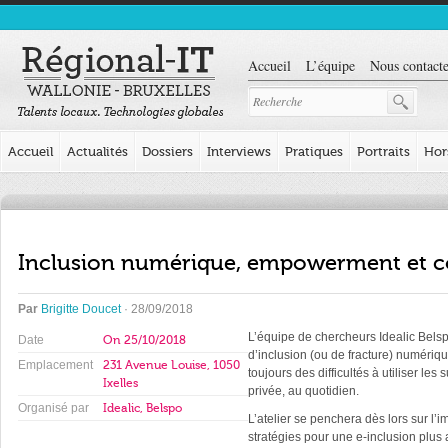
Accueil
L’équipe
Nous contacte
Accueil
Actualités
Dossiers
Interviews
Pratiques
Portraits
Hor
Inclusion numérique, empowerment et 
Par
Brigitte Doucet
· 28/09/2018
L’équipe de chercheurs Idealic Bels
Date
On
25/10/2018
d’inclusion (ou de fracture) numériq
Emplacement
231 Avenue Louise, 1050
toujours des difficultés à utiliser le
Ixelles
privée, au quotidien.
Organisé par
Idealic, Belspo
L’atelier se penchera dès lors sur l’
stratégies pour une e-inclusion plus