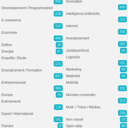
260
Innovation
440
Développement / Programmation
238
Intelligence Artificielle
152
E-commerce
162
Internet
205
Economie
480
Investissement
287
Edition
20
Juridique/Droit
65
Energie
67
Logiciels
Enquête / Etude
131
121
Marketing
83
Enseignement / Formation
647
Matériels
49
Entrepreneuriat
Mobilité
388
302
Europe
28
Mondes connectés
312
Evénements
118
Multi- / Trans-/ Médias
156
Export / International
141
Non classé
16
Flandre
8
Open data
96