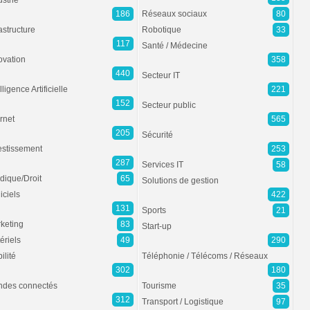
ustrie
186
Réseaux sociaux
80
rastructure
Robotique
33
117
Santé / Médecine
ovation
358
440
Secteur IT
lligence Artificielle
221
152
Secteur public
ernet
565
205
Sécurité
estissement
253
287
Services IT
58
idique/Droit
65
Solutions de gestion
iciels
422
131
Sports
21
keting
83
Start-up
ériels
49
290
ilité
Téléphonie / Télécoms / Réseaux
302
180
des connectés
Tourisme
35
312
Transport / Logistique
97