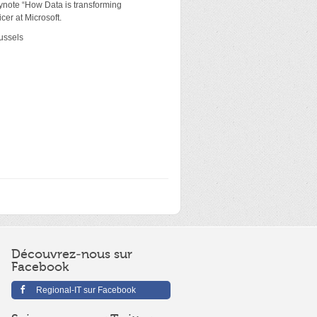
ynote “How Data is transforming
cer at Microsoft.
ussels
Découvrez-nous sur
Facebook
Regional-IT sur Facebook