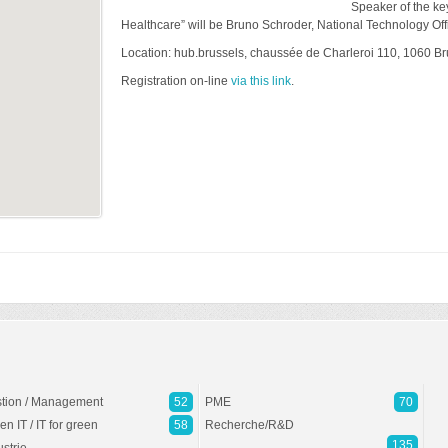
Speaker of the ke
Healthcare” will be Bruno Schroder, National Technology Offi
Location: hub.brussels, chaussée de Charleroi 110, 1060 Br
Registration on-line
via this link
.
tion / Management
52
PME
70
en IT / IT for green
58
Recherche/R&D
135