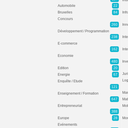
Ind
Automobile
22
Bruxelles
84
Inf
Concours
260
Inn
Développement / Programmation
238
Inte
E-commerce
162
Int
Economie
480
Inv
Edition
20
Jur
Energie
67
Log
Enquête / Etude
121
Mar
Enseignement / Formation
647
Mat
Entrepreneuriat
Mob
388
Europe
28
Mon
Evénements