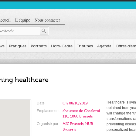
ccueil
L’équipe
Nous contacter
ews
Pratiques
Portraits
Hors-Cadre
Tribunes
Agenda
Offres d’em
ming healthcare
Healthcare is livi
Date
On
08/10/2019
obtained from year
Emplacement
chaussée de Charleroi
will change the f
110, 1060 Brussels
transformations c
Organisé par
MIC Brussels, HUB
preventing diseas
Brussels
personalized trea