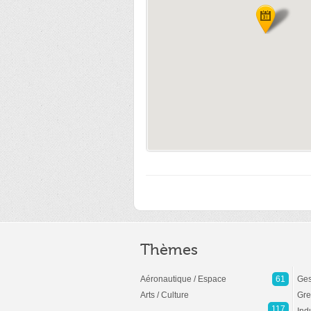
Thèmes
Aéronautique / Espace
61
Ges
Arts / Culture
Gre
117