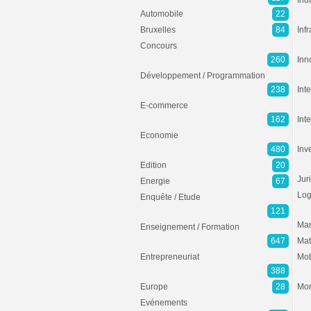
Ind
Automobile
22
Bruxelles
84
Inf
Concours
260
Inn
Développement / Programmation
238
Inte
E-commerce
162
Int
Economie
480
Inv
Edition
20
Jur
Energie
67
Log
Enquête / Etude
121
Mar
Enseignement / Formation
647
Mat
Entrepreneuriat
Mob
388
Europe
28
Mon
Evénements