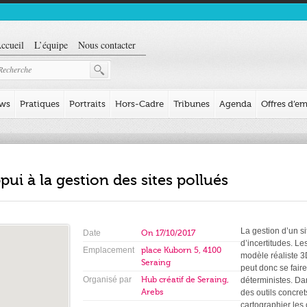
ccueil
L’équipe
Nous contacter
ews
Pratiques
Portraits
Hors-Cadre
Tribunes
Agenda
Offres d’em
pui à la gestion des sites pollués
La gestion d’un s
Date
On
17/10/2017
d’incertitudes. L
Emplacement
place Kuborn 5, 4100
modèle réaliste 3D
Seraing
peut donc se fair
Organisé par
Hub créatif de Seraing,
déterministes. Da
Arebs
des outils concret
cartographier les