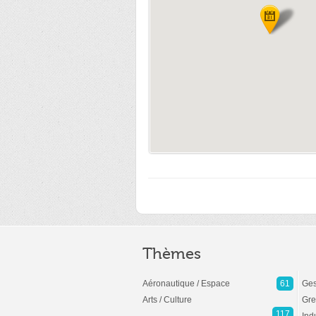
Thèmes
Aéronautique / Espace
61
Ges
Arts / Culture
Gre
117