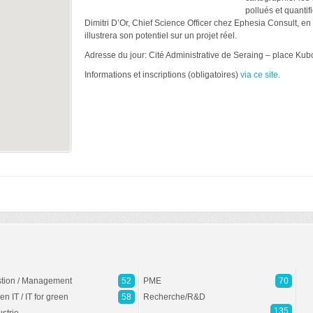
pollués et quantif
Dimitri D’Or, Chief Science Officer chez Ephesia Consult, en
illustrera son potentiel sur un projet réel.
Adresse du jour: Cité Administrative de Seraing – place Kub
Informations et inscriptions (obligatoires)
via ce site
.
tion / Management
52
PME
70
en IT / IT for green
58
Recherche/R&D
135