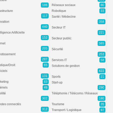
ustrie
186
Réseaux sociaux
80
rastructure
Robotique
33
117
Santé / Médecine
ovation
358
440
Secteur IT
lligence Artificielle
221
152
Secteur public
ernet
565
205
Sécurité
estissement
253
287
Services IT
58
idique/Droit
65
Solutions de gestion
iciels
422
131
Sports
21
keting
83
Start-up
ériels
49
290
ilité
Téléphonie / Télécoms / Réseaux
302
180
des connectés
Tourisme
35
312
Transport / Logistique
97