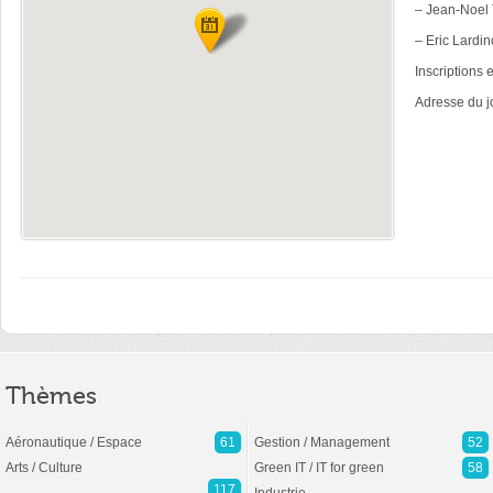
– Jean-Noel 
– Eric Lardin
Inscriptions 
Adresse du j
Thèmes
Aéronautique / Espace
61
Gestion / Management
52
Arts / Culture
Green IT / IT for green
58
117