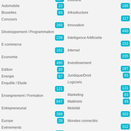
Industrie
Automobile
22
186
Bruxelles
84
Infrastructure
117
Concours
260
Innovation
440
Développement / Programmation
238
Intelligence Artificielle
152
E-commerce
162
Internet
205
Economie
480
Investissement
287
Edition
20
Juridique/Droit
65
Energie
67
Logiciels
Enquête / Etude
131
121
Marketing
83
Enseignement / Formation
647
Matériels
49
Entrepreneuriat
Mobilité
388
302
Europe
28
Mondes connectés
312
Evénements