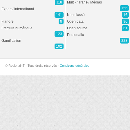
118
Multi- / Trans-/ Médias
156
Export / International
141
Non classé
16
Flandre
8
Open data
96
Fracture numérique
Open source
61
123
Personalia
Gamification
228
102
© Regional-IT · Tous droits réservés ·
Conditions générales