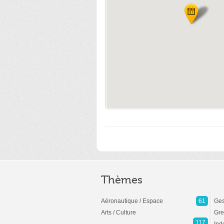
Thèmes
Aéronautique / Espace
61
Ges
Arts / Culture
Gre
117