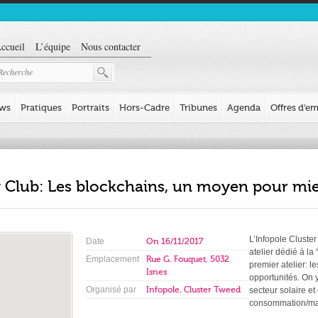
ccueil
L’équipe
Nous contacter
ews
Pratiques
Portraits
Hors-Cadre
Tribunes
Agenda
Offres d’em
Club: Les blockchains, un moyen pour mieux
L’Infopole Cluste
Date
On
16/11/2017
atelier dédié à la
Emplacement
Rue G. Fouquet, 5032
premier atelier: l
Isnes
opportunités. On 
Organisé par
Infopole, Cluster Tweed
secteur solaire et
consommation/main