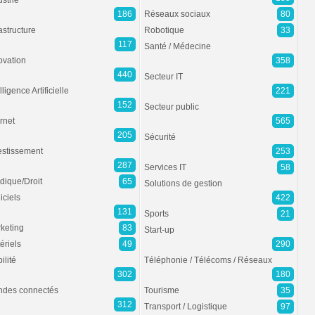
ustrie
186
Réseaux sociaux
80
rastructure
Robotique
33
117
Santé / Médecine
ovation
358
440
Secteur IT
lligence Artificielle
221
152
Secteur public
ernet
565
205
Sécurité
estissement
253
287
Services IT
58
idique/Droit
65
Solutions de gestion
iciels
422
131
Sports
21
keting
83
Start-up
ériels
49
290
ilité
Téléphonie / Télécoms / Réseaux
302
180
des connectés
Tourisme
35
312
Transport / Logistique
97