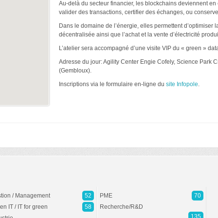
Au-delà du secteur financier, les blockchains deviennent e
valider des transactions, certifier des échanges, ou conserve
Dans le domaine de l’énergie, elles permettent d’optimiser la
décentralisée ainsi que l’achat et la vente d’électricité pro
L’atelier sera accompagné d’une visite VIP du « green » data
Adresse du jour: Agility Center Engie Cofely, Science Park 
(Gembloux).
Inscriptions via le formulaire en-ligne du
site Infopole
.
tion / Management
52
PME
70
en IT / IT for green
58
Recherche/R&D
135