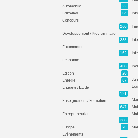
Ind
Automobile
22
Bruxelles
84
Inf
Concours
260
Inn
Développement / Programmation
238
Inte
E-commerce
162
Int
Economie
480
Inv
Edition
20
Jur
Energie
67
Log
Enquête / Etude
121
Mar
Enseignement / Formation
647
Mat
Entrepreneuriat
Mob
388
Europe
28
Mon
Evénements