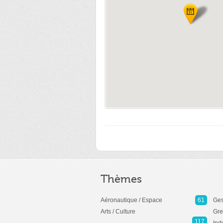
Thèmes
Aéronautique / Espace
61
Ges
Arts / Culture
Gre
117