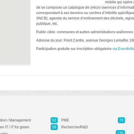
mobile qui opère 
de se composer un catalogue de (micro-)services d’informati
correspondant à ses besoins ou centres d’intérêts spécifique
SNCB), agenda du service d’enlèvement des déchets, signa
publique, etc.
Public cible: communes et autres administrations wallonnes
Adresse du jour: Point Centre, avenue Georges Lemaître 19
Participation gratuite sur inscription obligatoire
via Eventbrit
tion / Management
52
PME
70
en IT / IT for green
58
Recherche/R&D
135