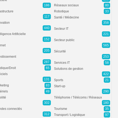
ustrie
186
Réseaux sociaux
80
rastructure
Robotique
33
117
Santé / Médecine
ovation
358
440
Secteur IT
lligence Artificielle
221
152
Secteur public
ernet
565
205
Sécurité
estissement
253
287
Services IT
58
idique/Droit
65
Solutions de gestion
iciels
422
131
Sports
21
keting
83
Start-up
ériels
49
290
ilité
Téléphonie / Télécoms / Réseaux
302
180
des connectés
Tourisme
35
312
Transport / Logistique
97