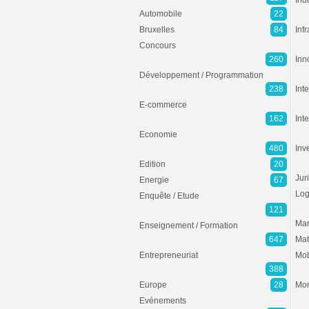
Ind
Automobile
22
Bruxelles
84
Inf
Concours
260
Inn
Développement / Programmation
238
Inte
E-commerce
162
Int
Economie
480
Inv
Edition
20
Jur
Energie
67
Log
Enquête / Etude
121
Mar
Enseignement / Formation
647
Mat
Entrepreneuriat
Mob
388
Europe
28
Mon
Evénements