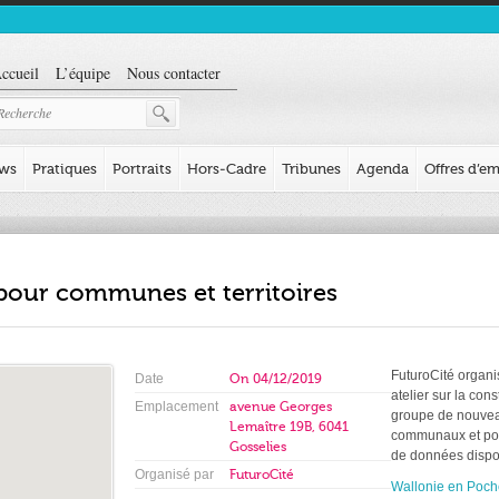
ccueil
L’équipe
Nous contacter
ews
Pratiques
Portraits
Hors-Cadre
Tribunes
Agenda
Offres d’em
 pour communes et territoires
FuturoCité organi
Date
On
04/12/2019
atelier sur la con
Emplacement
avenue Georges
groupe de nouveau
Lemaître 19B, 6041
communaux et pour 
Gosselies
de données dispon
Organisé par
FuturoCité
Wallonie en Poch