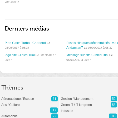
2015/10/07
Derniers médias
Plan Catch Turbo - Charleroi
Essais cliniques décentralisés - via 
Le
Andamlan7
08/09/2017 à 05:37
Le
08/09/2017 à 05:37
logo site ClinicalTrial
Message sur site ClinicalTrial
Le
08/09/2017 à
Le
05:37
08/09/2017 à 05:37
Thèmes
Aéronautique / Espace
61
Gestion / Management
52
Arts / Culture
Green IT / IT for green
58
117
Industrie
Automobile
22
186