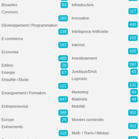
Bruxelles
84
Infrastructure
117
Concours
260
Innovation
440
Développement / Programmation
238
Intelligence Artificielle
152
E-commerce
162
Internet
205
Economie
480
Investissement
287
Edition
20
Juridique/Droit
65
Energie
67
Logiciels
Enquête / Etude
131
121
Marketing
83
Enseignement / Formation
647
Matériels
49
Entrepreneuriat
Mobilité
388
302
Europe
28
Mondes connectés
312
Evénements
118
Multi- / Trans-/ Médias