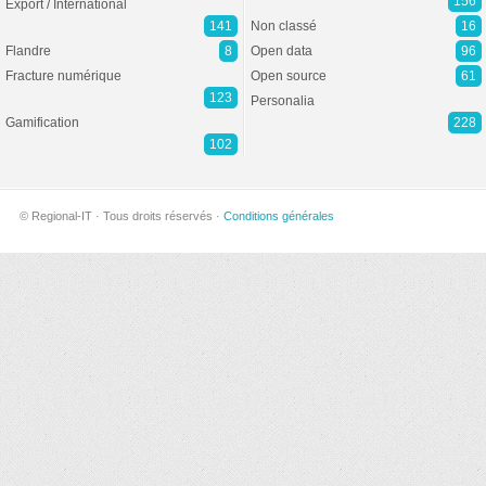
156
Export / International
141
Non classé
16
Flandre
8
Open data
96
Fracture numérique
Open source
61
123
Personalia
Gamification
228
102
© Regional-IT · Tous droits réservés ·
Conditions générales