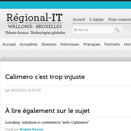
Accueil
L’équipe
Nous contacte
Accueil
Actualités
Dossiers
Interviews
Pratiques
Portraits
Hor
Calimero c’est trop injuste
Le
28/11/2017 à 04:20
À lire également sur le sujet
Localisy: solution e-commerce “anti-Calimero”
Posté par
Brigitte Doucet