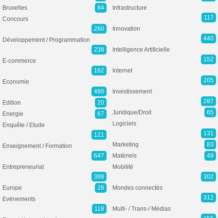
Bruxelles
84
Infrastructure
117
Concours
260
Innovation
440
Développement / Programmation
238
Intelligence Artificielle
152
E-commerce
162
Internet
205
Economie
480
Investissement
287
Edition
20
Juridique/Droit
65
Energie
67
Logiciels
Enquête / Etude
131
121
Marketing
83
Enseignement / Formation
647
Matériels
49
Entrepreneuriat
Mobilité
388
302
Europe
28
Mondes connectés
312
Evénements
118
Multi- / Trans-/ Médias