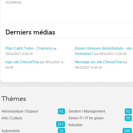
2015/06/16
Derniers médias
Plan Catch Turbo - Charleroi
Essais cliniques décentralisés - via 
Le
Andamlan7
28/11/2017 à 04:20
Le
28/11/2017 à 04:20
logo site ClinicalTrial
Message sur site ClinicalTrial
Le
28/11/2017 à
Le
04:20
28/11/2017 à 04:20
Thèmes
Aéronautique / Espace
61
Gestion / Management
52
Arts / Culture
Green IT / IT for green
58
117
Industrie
Automobile
22
186