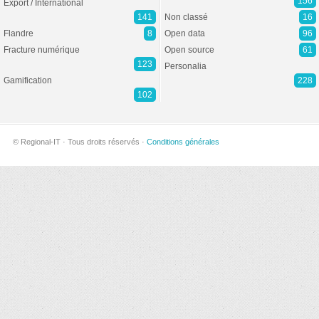
156
Export / International
141
Non classé
16
Flandre
8
Open data
96
Fracture numérique
Open source
61
123
Personalia
Gamification
228
102
© Regional-IT · Tous droits réservés ·
Conditions générales