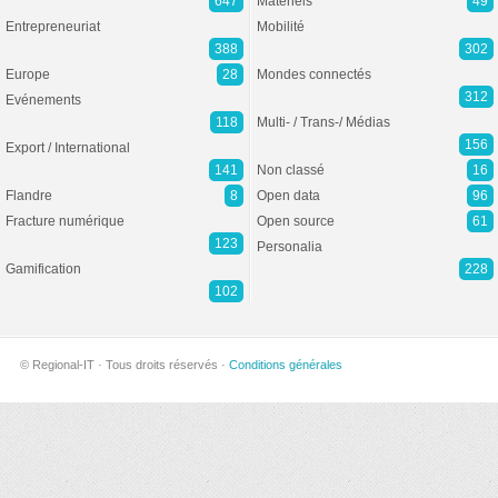
647
Matériels
49
Entrepreneuriat
Mobilité
388
302
Europe
28
Mondes connectés
312
Evénements
118
Multi- / Trans-/ Médias
156
Export / International
141
Non classé
16
Flandre
8
Open data
96
Fracture numérique
Open source
61
123
Personalia
Gamification
228
102
© Regional-IT · Tous droits réservés ·
Conditions générales