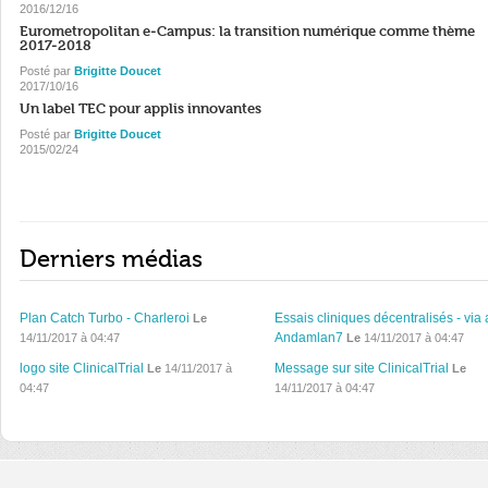
2016/12/16
Eurometropolitan e-Campus: la transition numérique comme thème
2017-2018
Posté par
Brigitte Doucet
2017/10/16
Un label TEC pour applis innovantes
Posté par
Brigitte Doucet
2015/02/24
Derniers médias
Plan Catch Turbo - Charleroi
Essais cliniques décentralisés - via 
Le
Andamlan7
14/11/2017 à 04:47
Le
14/11/2017 à 04:47
logo site ClinicalTrial
Message sur site ClinicalTrial
Le
14/11/2017 à
Le
04:47
14/11/2017 à 04:47