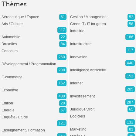
Thèmes
Aéronautique / Espace
61
Gestion / Management
52
Arts / Culture
Green IT / IT for green
58
117
Industrie
Automobile
22
186
Bruxelles
84
Infrastructure
117
Concours
260
Innovation
440
Développement / Programmation
238
Intelligence Artificielle
152
E-commerce
162
Internet
205
Economie
480
Investissement
287
Edition
20
Juridique/Droit
65
Energie
67
Logiciels
Enquête / Etude
131
121
Marketing
83
Enseignement / Formation