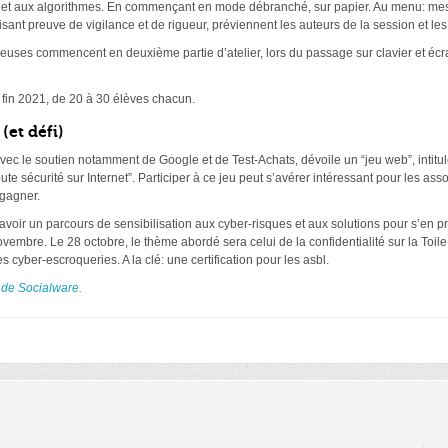
e et aux algorithmes. En commençant en mode débranché, sur papier. Au menu: me
faisant preuve de vigilance et de rigueur, préviennent les auteurs de la session et le
ieuses commencent en deuxième partie d’atelier, lors du passage sur clavier et éc
i fin 2021, de 20 à 30 élèves chacun.
(et défi)
ec le soutien notamment de Google et de Test-Achats, dévoile un “jeu web”, intitulé
toute sécurité sur Internet”. Participer à ce jeu peut s’avérer intéressant pour les as
 gagner.
 à savoir un parcours de sensibilisation aux cyber-risques et aux solutions pour s’en
embre. Le 28 octobre, le thème abordé sera celui de la confidentialité sur la Toile
 cyber-escroqueries. A la clé: une certification pour les asbl.
e de Socialware.