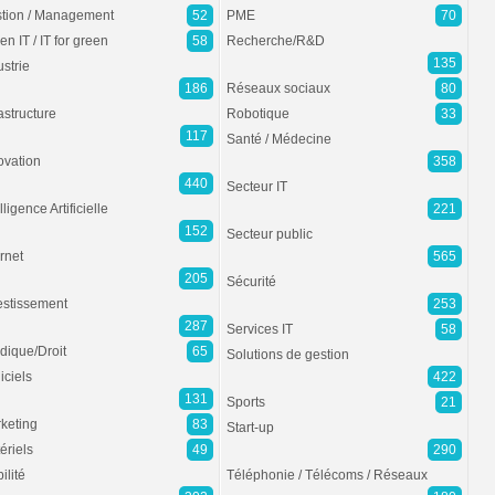
tion / Management
52
PME
70
en IT / IT for green
58
Recherche/R&D
135
ustrie
186
Réseaux sociaux
80
rastructure
Robotique
33
117
Santé / Médecine
ovation
358
440
Secteur IT
lligence Artificielle
221
152
Secteur public
ernet
565
205
Sécurité
estissement
253
287
Services IT
58
idique/Droit
65
Solutions de gestion
iciels
422
131
Sports
21
keting
83
Start-up
ériels
49
290
ilité
Téléphonie / Télécoms / Réseaux