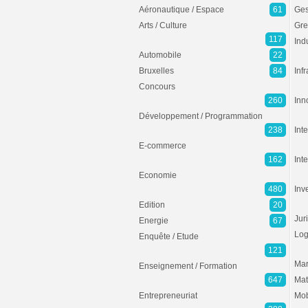
Aéronautique / Espace
61
Ges
Arts / Culture
Gre
117
Ind
Automobile
22
Bruxelles
84
Inf
Concours
260
Inn
Développement / Programmation
238
Inte
E-commerce
162
Int
Economie
480
Inv
Edition
20
Jur
Energie
67
Log
Enquête / Etude
121
Mar
Enseignement / Formation
647
Mat
Entrepreneuriat
Mob