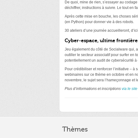
De quoi, mine de rien, s’essayer au codag
déchiffrer, instructions à suivre. Le tout en 
Après cette mise en bouche, les choses sér
(en Python) pour donner vie à des robots.
30 ateliers d’une journée accueilleront, d’ic
Cyber-espace, ultime frontière 
Jeu également du côté de Socialware qui, av
outiller le secteur associatif pour surfer en 
potentiellement un audit de cybersécurité à
Pour crédibiliser et renforcer l’initiative –
webinaires sur ce thème en octobre et en nov
novembre, le sujet sera l’hameçonnage et les
Plus d’informations et inscriptions
via le sit
Thèmes