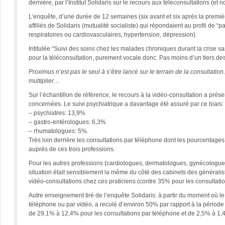
dernière, par l’Institut Solidaris sur le recours aux téléconsultations (et
L’enquête, d’une durée de 12 semaines (six avant et six après la prem
affiliés de Solidaris (mutualité socialiste) qui répondaient au profil de 
respiratoires ou cardiovasculaires, hypertension, dépression).
Intitulée “Suivi des soins chez les malades chroniques durant la crise san
pour la téléconsultation, purement vocale donc. Pas moins d’un tiers de
Proximus n’est pas le seul à s’être lancé sur le terrain de la consultatio
multiplier…
Sur l’échantillon de référence, le recours à la vidéo-consultation a pré
concernées. Le suivi psychiatrique a davantage été assuré par ce biais:
– psychiatres: 13,9%
– gastro-entérologues: 6,3%
– rhumatologues: 5%.
Très loin derrière les consultations par téléphone dont les pourcentag
auprès de ces trois professions.
Pour les autres professions (cardiologues, dermatologues, gynécologues
situation était sensiblement la même du côté des cabinets des généralist
vidéo-consultations chez ces praticiens (contre 35% pour les consultati
Autre enseignement tiré de l’enquête Solidaris: à partir du moment où le
téléphone ou par vidéo, a reculé d’environ 50% par rapport à la période
de 29,1% à 12,4% pour les consultations par téléphone et de 2,5% à 1,