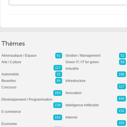
Thèmes
Aéronautique / Espace
61
Gestion / Management
52
Arts / Culture
Green IT / IT for green
58
117
Industrie
Automobile
22
186
Bruxelles
84
Infrastructure
117
Concours
260
Innovation
440
Développement / Programmation
238
Intelligence Artificielle
152
E-commerce
162
Internet
205
Economie