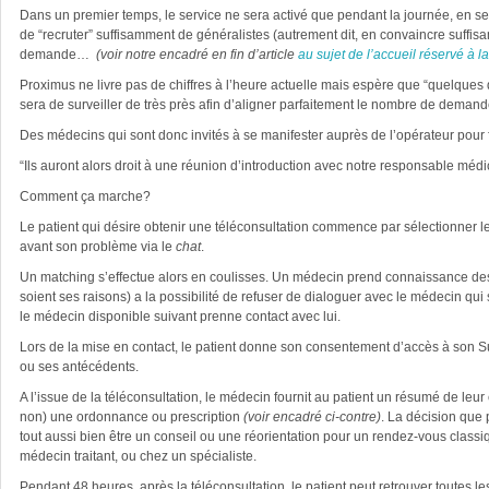
Dans un premier temps, le service ne sera activé que pendant la journée, en s
de “recruter” suffisamment de généralistes (autrement dit, en convaincre suffisa
demande…
(voir notre encadré en fin d’article
au sujet de l’accueil réservé à 
Proximus ne livre pas de chiffres à l’heure actuelle mais espère que “quelques
sera de surveiller de très près afin d’aligner parfaitement le nombre de dema
Des médecins qui sont donc invités à se manifester auprès de l’opérateur pour 
“Ils auront alors droit à une réunion d’introduction avec notre responsable médic
Comment ça marche?
Le patient qui désire obtenir une téléconsultation commence par sélectionner le
avant son problème via le
chat
.
Un matching s’effectue alors en coulisses. Un médecin prend connaissance des d
soient ses raisons) a la possibilité de refuser de dialoguer avec le médecin qui s
le médecin disponible suivant prenne contact avec lui.
Lors de la mise en contact, le patient donne son consentement d’accès à son 
ou ses antécédents.
A l’issue de la téléconsultation, le médecin fournit au patient un résumé de leu
non) une ordonnance ou prescription
(voir encadré ci-contre)
. La décision que
tout aussi bien être un conseil ou une réorientation pour un rendez-vous classi
médecin traitant, ou chez un spécialiste.
Pendant 48 heures, après la téléconsultation, le patient peut retrouver toutes le