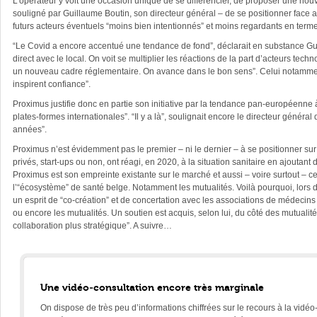
L’opérateur y voit une occasion unique de se différencier, de proposer une nouve
souligné par Guillaume Boutin, son directeur général – de se positionner face au
futurs acteurs éventuels “moins bien intentionnés” et moins regardants en term
“Le Covid a encore accentué une tendance de fond”, déclarait en substance Guill
direct avec le local. On voit se multiplier les réactions de la part d’acteurs 
un nouveau cadre réglementaire. On avance dans le bon sens”. Celui notamment,
inspirent confiance”.
Proximus justifie donc en partie son initiative par la tendance pan-européenne
plates-formes internationales”. “Il y a là”, soulignait encore le directeur génér
années”.
Proximus n’est évidemment pas le premier – ni le dernier – à se positionner sur 
privés, start-ups ou non, ont réagi, en 2020, à la situation sanitaire en ajoutant
Proximus est son empreinte existante sur le marché et aussi – voire surtout – cel
l’“écosystème” de santé belge. Notamment les mutualités. Voilà pourquoi, lors 
un esprit de “co-création” et de concertation avec les associations de médecins 
ou encore les mutualités. Un soutien est acquis, selon lui, du côté des mutualités
collaboration plus stratégique”. A suivre…
Une vidéo-consultation encore très marginale
On dispose de très peu d’informations chiffrées sur le recours à la vidé