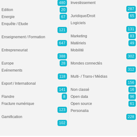
480
Investissement
287
Edition
20
Juridique/Droit
65
Energie
67
Logiciels
Enquête / Etude
131
121
Marketing
83
Enseignement / Formation
647
Matériels
49
Entrepreneuriat
Mobilité
388
302
Europe
28
Mondes connectés
312
Evénements
118
Multi- / Trans-/ Médias
156
Export / International
141
Non classé
16
Flandre
8
Open data
96
Fracture numérique
Open source
61
123
Personalia
Gamification
228
102