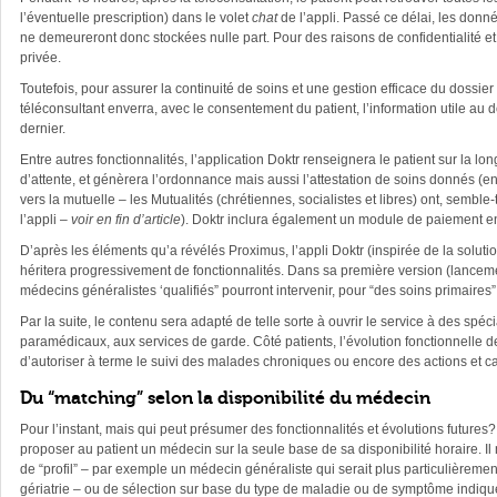
l’éventuelle prescription) dans le volet
chat
de l’appli. Passé ce délai, les donn
ne demeureront donc stockées nulle part. Pour des raisons de confidentialité et
privée.
Toutefois, pour assurer la continuité de soins et une gestion efficace du dossier
téléconsultant enverra, avec le consentement du patient, l’information utile au d
dernier.
Entre autres fonctionnalités, l’application Doktr renseignera le patient sur la lon
d’attente, et génèrera l’ordonnance mais aussi l’attestation de soins donnés (
vers la mutuelle – les Mutualités (chrétiennes, socialistes et libres) ont, semble-
l’appli –
voir en fin d’article
). Doktr inclura également un module de paiement en
D’après les éléments qu’a révélés Proximus, l’appli Doktr (inspirée de la soluti
héritera progressivement de fonctionnalités. Dans sa première version (lanceme
médecins généralistes ‘qualifiés” pourront intervenir, pour “des soins primaires”
Par la suite, le contenu sera adapté de telle sorte à ouvrir le service à des spéci
paramédicaux, aux services de garde. Côté patients, l’évolution fonctionnelle de 
d’autoriser à terme le suivi des malades chroniques ou encore des actions et 
Du “matching” selon la disponibilité du médecin
Pour l’instant, mais qui peut présumer des fonctionnalités et évolutions futures?,
proposer au patient un médecin sur la seule base de sa disponibilité horaire. Il
de “profil” – par exemple un médecin généraliste qui serait plus particulièremen
gériatrie – ou de sélection sur base du type de maladie ou de symptôme indiqué