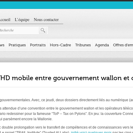
ccueil
L’équipe
Nous contacter
ews
Pratiques
Portraits
Hors-Cadre
Tribunes
Agenda
Offres d’em
HD mobile entre gouvernement wallon et 
 gouvernementales. Avec, ce jeudi, deux dossiers directement liés au numérique (a
emps attendue d’une convention entre le gouvernement wallon et les opérateurs télé
io redessiner pour la fameuse “ToP – Tax on Pylons”. En jeu: la couverture Connecti
ui parsèment encore la Wallonie.
c double prolongation vers le transfert de compétences et de connaissances vers le
Le projet “TRAIL Institute” (Trusted AI Labs),
initié voici quelques mois
par les cinq 