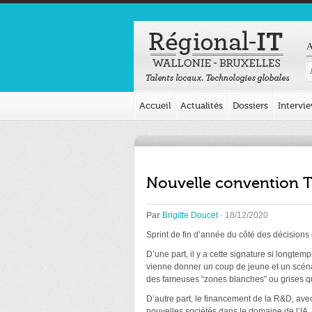
A
Accueil
Actualités
Dossiers
Intervi
Nouvelle convention T
Par
Brigitte Doucet
· 18/12/2020
Sprint de fin d’année du côté des décisions
D’une part, il y a cette signature si longt
vienne donner un coup de jeune et un scénar
des fameuses “zones blanches” ou grises q
D’autre part, le financement de la R&D, ave
nouvelles sociétés dans le domaine de l’IA. 