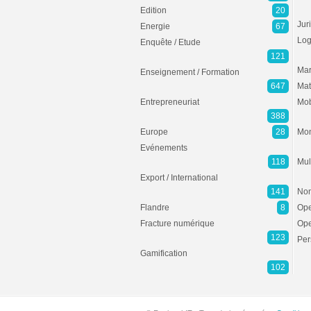
Edition
20
Jur
Energie
67
Log
Enquête / Etude
121
Mar
Enseignement / Formation
647
Mat
Entrepreneuriat
Mob
388
Europe
28
Mon
Evénements
118
Mul
Export / International
141
Non
Flandre
8
Ope
Fracture numérique
Ope
123
Per
Gamification
102