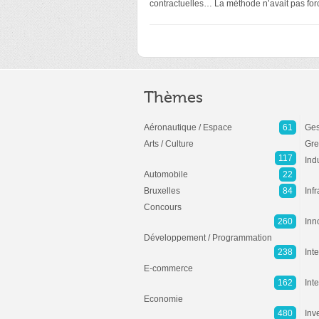
contractuelles… La méthode n’avait pas for
Thèmes
Aéronautique / Espace
61
Ges
Arts / Culture
Gre
117
Ind
Automobile
22
Bruxelles
84
Inf
Concours
260
Inn
Développement / Programmation
238
Inte
E-commerce
162
Int
Economie
480
Inv