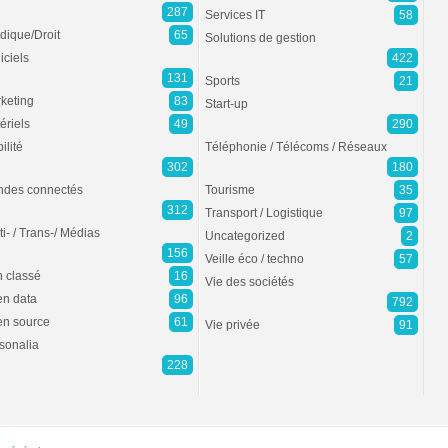
287
Services IT
58
idique/Droit
65
Solutions de gestion
iciels
422
131
Sports
21
keting
83
Start-up
ériels
49
290
ilité
Téléphonie / Télécoms / Réseaux
302
180
des connectés
Tourisme
35
312
Transport / Logistique
97
ti- / Trans-/ Médias
Uncategorized
2
156
Veille éco / techno
57
 classé
16
Vie des sociétés
n data
96
792
n source
61
Vie privée
91
sonalia
228