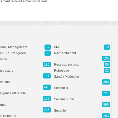
cément récolté l’adhésion de tous.
tion / Management
52
PME
70
en IT / IT for green
58
Recherche/R&D
135
ustrie
186
Réseaux sociaux
80
rastructure
Robotique
33
117
Santé / Médecine
ovation
358
440
Secteur IT
lligence Artificielle
221
152
Secteur public
ernet
565
205
Sécurité
estissement
253