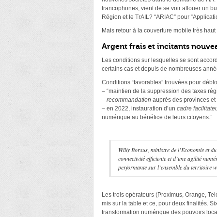
francophones, vient de se voir allouer un bud
Région et le TrAIL? “ARIAC” pour “Applicati
Mais retour à la couverture mobile très hau
Argent frais et incitants nouve
Les conditions sur lesquelles se sont accor
certains cas et depuis de nombreuses année
Conditions “favorables” trouvées pour débloqu
– “maintien de la suppression des taxes ré
–
recommandation
auprès des provinces et
– en 2022, instauration d’un
cadre facilitate
numérique au bénéfice de leurs citoyens.”
Willy Borsus, ministre de l’Economie et du 
connectivité efficiente et d’une agilité num
performante sur l’ensemble du territoire w
Les trois opérateurs (Proximus, Orange, Tele
mis sur la table et ce, pour deux finalités. S
transformation numérique des pouvoirs loca