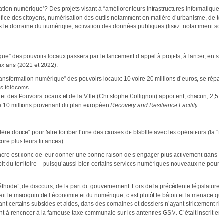
ation numérique”? Des projets visant à “améliorer leurs infrastructures informatiqu
éfice des citoyens, numérisation des outils notamment en matière d’urbanisme, de t
s le domaine du numérique, activation des données publiques (lisez: notamment sou
que” des pouvoirs locaux passera par le lancement d’appel à projets, à lancer, en s
ux ans (2021 et 2022).
ransformation numérique” des pouvoirs locaux: 10 voire 20 millions d’euros, se rép
rs télécoms
et des Pouvoirs locaux et de la Ville (Christophe Collignon) apportent, chacun, 2,5
de 10 millions provenant du plan européen
Recovery and Resilience Facility
.
ière douce” pour faire tomber l’une des causes de bisbille avec les opérateurs (la “
ore plus leurs finances).
incre est donc de leur donner une bonne raison de s’engager plus activement dans 
bit du territoire – puisqu’aussi bien certains services numériques nouveaux ne pour
méthode”, de discours, de la part du gouvernement. Lors de la précédente législatur
ait le maroquin de l’économie et du numérique, c’est plutôt le bâton et la menace q
t certains subsides et aides, dans des domaines et dossiers n’ayant strictement ri
nt à renoncer à la fameuse taxe communale sur les antennes GSM. C’était inscrit en 