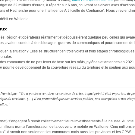
get de 32 millions d’euros, à répartir sur 6 ans, couvrant ses divers axes d’actions.
ons et Recherche pour une Intelligence Artificielle de Confiance”. Nous y reviendro
t débit en Wallonie…
aux
dés Région et opérateurs réaffirment et dépoussièrent quelque peu celles qui avaie
s, avaient conduit à des blocages, guerres de communiqués et pourrissement de la
er la situation? Elles se structurent en trois volets et trois étapes chronologiques
gionales
 des communes de ne pas lever de taxe sur les mâts, pylônes et antennes en 2021
ur
pour le développement de la couverture réseau du territoire et le soutien aux pou
Numérique: “On a pu observer, dans ce contexte de crise, à quel point il était important de po
érique du territoire. […] Il est primordial que nos services publics, nos entreprises et nos citoy
allon.”
net) s’engagent à revoir collectivement leurs investissements à la hausse. Au total, 
ix millions iront à l’amélioration de la couverture mobile en Wallonie. Cinq millions 
ux”, à savoir non seulement les communes mais aussi les provinces et les CPAS.