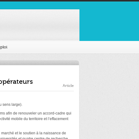
ploi
opérateurs
Article
u sens large).
coms afin de renouveler un accord-cadre qui
vité mobile du territoire et l’effacement
 marché et le soutien à la naissance de
universités et quatre centre de recherche