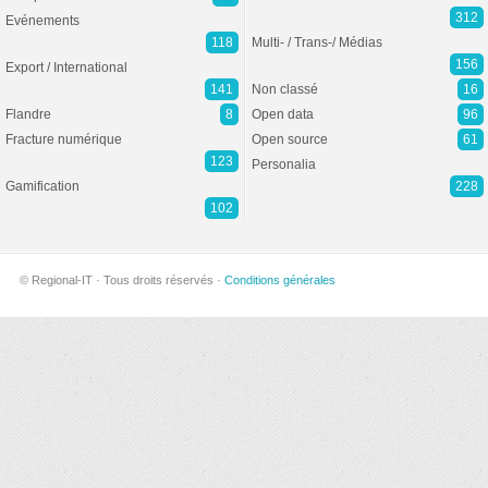
312
Evénements
118
Multi- / Trans-/ Médias
156
Export / International
141
Non classé
16
Flandre
8
Open data
96
Fracture numérique
Open source
61
123
Personalia
Gamification
228
102
© Regional-IT · Tous droits réservés ·
Conditions générales