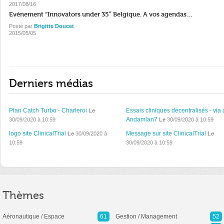
2017/08/16
Evénement “Innovators under 35” Belgique. A vos agendas…
Posté par
Brigitte Doucet
2015/05/05
Derniers médias
Plan Catch Turbo - Charleroi
Essais cliniques décentralisés - via 
Le
Andamlan7
30/09/2020 à 10:59
Le
30/09/2020 à 10:59
logo site ClinicalTrial
Message sur site ClinicalTrial
Le
30/09/2020 à
Le
10:59
30/09/2020 à 10:59
Thèmes
Aéronautique / Espace
61
Gestion / Management
52