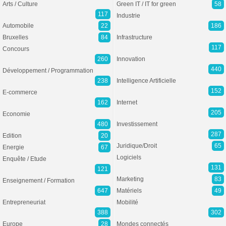
Arts / Culture
Green IT / IT for green
58
117
Industrie
Automobile
22
186
Bruxelles
84
Infrastructure
117
Concours
260
Innovation
440
Développement / Programmation
238
Intelligence Artificielle
152
E-commerce
162
Internet
205
Economie
480
Investissement
287
Edition
20
Juridique/Droit
65
Energie
67
Logiciels
Enquête / Etude
131
121
Marketing
83
Enseignement / Formation
647
Matériels
49
Entrepreneuriat
Mobilité
388
302
Europe
28
Mondes connectés