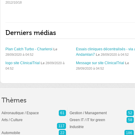
2012/10/18
Derniers médias
Plan Catch Turbo - Charleroi
Essais cliniques décentralisés - via 
Le
Andamlan7
28/09/2020 à 04:52
Le
28/09/2020 à 04:52
logo site ClinicalTrial
Message sur site ClinicalTrial
Le
28/09/2020 à
Le
04:52
28/09/2020 à 04:52
Thèmes
Aéronautique / Espace
61
Gestion / Management
52
Arts / Culture
Green IT / IT for green
58
117
Industrie
Automobile
22
186