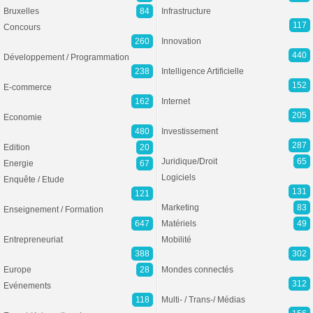
Bruxelles
84
Infrastructure
117
Concours
260
Innovation
440
Développement / Programmation
238
Intelligence Artificielle
152
E-commerce
162
Internet
205
Economie
480
Investissement
287
Edition
20
Juridique/Droit
65
Energie
67
Logiciels
Enquête / Etude
131
121
Marketing
83
Enseignement / Formation
647
Matériels
49
Entrepreneuriat
Mobilité
388
302
Europe
28
Mondes connectés
312
Evénements
118
Multi- / Trans-/ Médias