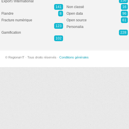
156
Export / International
141
Non classé
16
Flandre
8
Open data
96
Fracture numérique
Open source
61
123
Personalia
Gamification
228
102
© Regional-IT · Tous droits réservés ·
Conditions générales