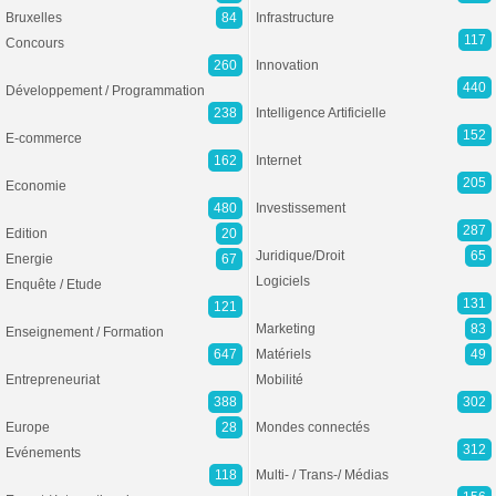
Bruxelles
84
Infrastructure
117
Concours
260
Innovation
440
Développement / Programmation
238
Intelligence Artificielle
152
E-commerce
162
Internet
205
Economie
480
Investissement
287
Edition
20
Juridique/Droit
65
Energie
67
Logiciels
Enquête / Etude
131
121
Marketing
83
Enseignement / Formation
647
Matériels
49
Entrepreneuriat
Mobilité
388
302
Europe
28
Mondes connectés
312
Evénements
118
Multi- / Trans-/ Médias