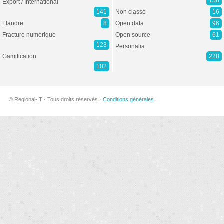
156
Export / International
141
Non classé
16
Flandre
8
Open data
96
Fracture numérique
Open source
61
123
Personalia
Gamification
228
102
© Regional-IT · Tous droits réservés ·
Conditions générales