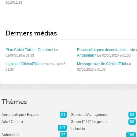
2016/12/14
Derniers médias
Plan Catch Turbo - Charleroi
Essais cliniques décentralisés - via 
Le
Andamlan7
02/06/2020 à 01:33
Le
02/06/2020 à 01:33
logo site ClinicalTrial
Message sur site ClinicalTrial
Le
02/06/2020 à
Le
01:33
02/06/2020 à 01:33
Thèmes
Aéronautique / Espace
61
Gestion / Management
52
Arts / Culture
Green IT / IT for green
58
117
Industrie
Automobile
22
186