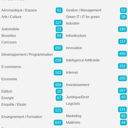
Aéronautique / Espace
61
Gestion / Management
52
Arts / Culture
Green IT / IT for green
58
117
Industrie
Automobile
22
186
Bruxelles
84
Infrastructure
117
Concours
260
Innovation
440
Développement / Programmation
238
Intelligence Artificielle
152
E-commerce
162
Internet
205
Economie
480
Investissement
287
Edition
20
Juridique/Droit
65
Energie
67
Logiciels
Enquête / Etude
131
121
Marketing
83
Enseignement / Formation
647
Matériels
49