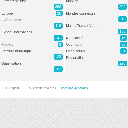
Entrepreneuriat
Mobilité
388
302
Europe
28
Mondes connectés
312
Evénements
118
Multi- / Trans-/ Médias
156
Export / International
141
Non classé
16
Flandre
8
Open data
96
Fracture numérique
Open source
61
123
Personalia
Gamification
228
102
© Regional-IT · Tous droits réservés ·
Conditions générales