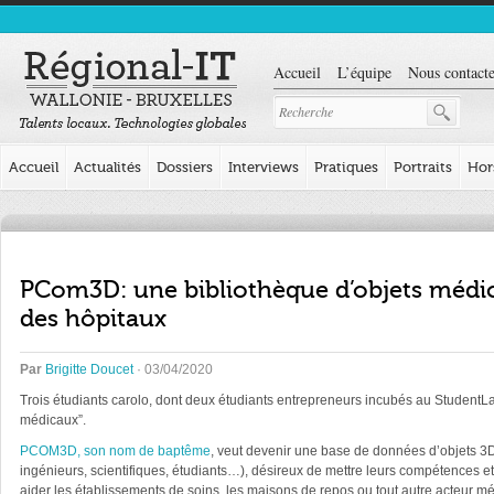
Accueil
L’équipe
Nous contacte
Accueil
Actualités
Dossiers
Interviews
Pratiques
Portraits
Hor
PCom3D: une bibliothèque d’objets médi
des hôpitaux
Par
Brigitte Doucet
· 03/04/2020
Trois étudiants carolo, dont deux étudiants entrepreneurs incubés au StudentLa
médicaux”.
PCOM3D, son nom de baptême
,
veut devenir une base de données d’objets 3D e
ingénieurs, scientifiques, étudiants…), désireux de mettre leurs compétences e
aider les établissements de soins, les maisons de repos ou tout autre acteur mé