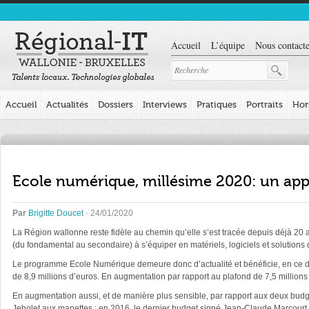
Accueil
L’équipe
Nous contacte
Accueil
Actualités
Dossiers
Interviews
Pratiques
Portraits
Hor
Ecole numérique, millésime 2020: un appe
Par
Brigitte Doucet
· 24/01/2020
La Région wallonne reste fidèle au chemin qu’elle s’est tracée depuis déjà 20 
(du fondamental au secondaire) à s’équiper en matériels, logiciels et solutions 
Le programme Ecole Numérique demeure donc d’actualité et bénéficie, en ce dé
de 8,9 millions d’euros. En augmentation par rapport au plafond de 7,5 million
En augmentation aussi, et de manière plus sensible, par rapport aux deux budge
Jeholet aux manettes ; en 2016, le dernier budget signé Jean-Claude Marcourt av