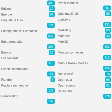
480
Investissement
287
Edition
20
Juridique/Droit
65
Energie
67
Logiciels
Enquête / Etude
131
121
Marketing
83
Enseignement / Formation
647
Matériels
49
Entrepreneuriat
Mobilité
388
302
Europe
28
Mondes connectés
312
Evénements
118
Multi- / Trans-/ Médias
156
Export / International
141
Non classé
16
Flandre
8
Open data
96
Fracture numérique
Open source
61
123
Personalia
Gamification
228
102