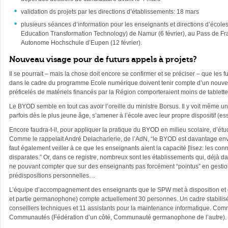
validation ds projets par les directions d’établissements: 18 mars
plusieurs séances d’information pour les enseignants et directions d’écol
Education Transformation Technology) de Namur (6 février), au Pass de Frame
Autonome Hochschule d’Eupen (12 février).
Nouveau visage pour de futurs appels à projets?
Il se pourrait – mais la chose doit encore se confirmer et se préciser – que le
dans le cadre du programme Ecole numérique doivent tenir compte d’un nouvel
préficelés de matériels financés par la Région comporteraient moins de tablet
Le BYOD semble en tout cas avoir l’oreille du ministre Borsus. Il y voit même un
parfois dès le plus jeune âge, s’amener à l’école avec leur propre dispositif (e
Encore faudra-t-il, pour appliquer la pratique du BYOD en milieu scolaire, d’é
Comme le rappelait André Delacharlerie, de l’AdN, “le BYOD est davantage envi
faut également veiller à ce que les enseignants aient la capacité [lisez: les c
disparates.” Or, dans ce registre, nombreux sont les établissements qui, déjà d
ne pouvant compter que sur des enseignants pas forcément “pointus” en gestion
prédispositions personnelles…
L’équipe d’accompagnement des enseignants que le SPW met à disposition et qui 
et partie germanophone) compte actuellement 30 personnes. Un cadre stabilisé q
conseillers techniques et 11 assistants pour la maintenance informatique. C
Communautés (Fédération d’un côté, Communauté germanophone de l’autre).