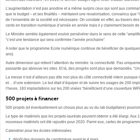
L’augmentation n’est pas anodine et a même surpris ceux qui sont aux command
que le budget – et ses finalités – méritaient une revalorisation, convaincu que “
de l’ensemble de la société est nécessaire. On constate en effet, au travers d
cents en transition numérique d’année en année mais il y clairement besoin d
Le Ministre semble également vouloir persévérer dans le sens de cette “amplific
“c’est une tendance qui sera confirmée l’année prochaine”.
A noter que le programme Ecole numérique continue de bénéficier de quelques 
ans).
Autre dimension qui retient l’attention du ministre: la connectivité. Pas uniqu
passante qui abreuve les sites. Et là, des progrès sont plus que demandés. “Un 
La messe n’est d’ailleurs pas dite non plus du côté connectivité intern puisque le
et… d’une extension. Le but était d’équiper et de suivre les usages de 200 impl
l’heure, 183 implantations sur les 200 visées “bénéficient d’une couverture WiF
500 projets à financer
500 projets (et éventuellement un chouia plus au vu du rab budgétaire) pourront 
Le type de matériels que les projets-lauréats peuvent obtenir a été élargi. Aux 1
nouveaux matériels ont été rajoutés pour 2020. Parmi eux, cartes de programma
Calendrier pour les écoles intéressées:
dépôt des dossiers de candidature avant le 4 mars