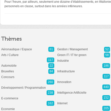
Pour l’heure, par ailleurs, seulement une dizaine d’établissements, en Wallonie,
personnels en classe, surtout dans les années inférieures.
Thèmes
Aéronautique / Espace
61
Gestion / Management
52
Arts / Culture
Green IT / IT for green
58
117
Industrie
Automobile
22
186
Bruxelles
84
Infrastructure
117
Concours
260
Innovation
440
Développement / Programmation
238
Intelligence Artificielle
152
E-commerce
162
Internet
205
Economie