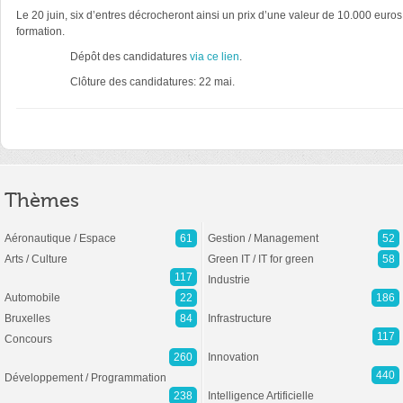
Le 20 juin, six d’entres décrocheront ainsi un prix d’une valeur de 10.000 euro
formation.
Dépôt des candidatures
via ce lien
.
Clôture des candidatures: 22 mai.
Thèmes
Aéronautique / Espace
61
Gestion / Management
52
Arts / Culture
Green IT / IT for green
58
117
Industrie
Automobile
22
186
Bruxelles
84
Infrastructure
117
Concours
260
Innovation
440
Développement / Programmation
238
Intelligence Artificielle