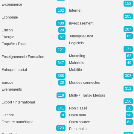
152
E-commerce
162
Internet
205
Economie
480
Investissement
287
Edition
20
Juridique/Droit
65
Energie
67
Logiciels
Enquête / Etude
131
121
Marketing
83
Enseignement / Formation
647
Matériels
49
Entrepreneuriat
Mobilité
388
302
Europe
28
Mondes connectés
312
Evénements
118
Multi- / Trans-/ Médias
156
Export / International
141
Non classé
16
Flandre
8
Open data
96
Fracture numérique
Open source
61
123
Personalia