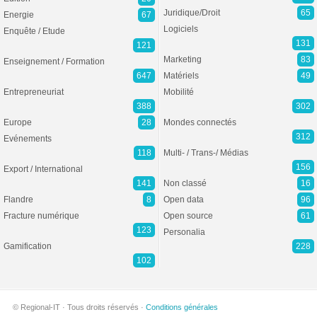
Juridique/Droit
65
Energie
67
Logiciels
Enquête / Etude
131
121
Marketing
83
Enseignement / Formation
647
Matériels
49
Entrepreneuriat
Mobilité
388
302
Europe
28
Mondes connectés
312
Evénements
118
Multi- / Trans-/ Médias
156
Export / International
141
Non classé
16
Flandre
8
Open data
96
Fracture numérique
Open source
61
123
Personalia
Gamification
228
102
© Regional-IT · Tous droits réservés ·
Conditions générales