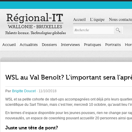
Accueil
L’équipe
Nous contacte
Accueil
Actualités
Dossiers
Interviews
Pratiques
Portraits
Hor
WSL au Val Benoît? L’important sera l’
Par
Brigitte Doucet
· 11/10/2018
WSL et sa petite cohorte de start-ups accompagnées ont déjà pris leurs quartie
scientifique du Sart Tilman, mais c’est hier, mercredi 10 octobre, qu’avait lieu l
En termes d’espace disponible pour les jeunes pousses, rien ne change par rappo
nouveautés, un espace de coworking pouvant accueillir 20 personnes ainsi que 
Juste une tête de pont?