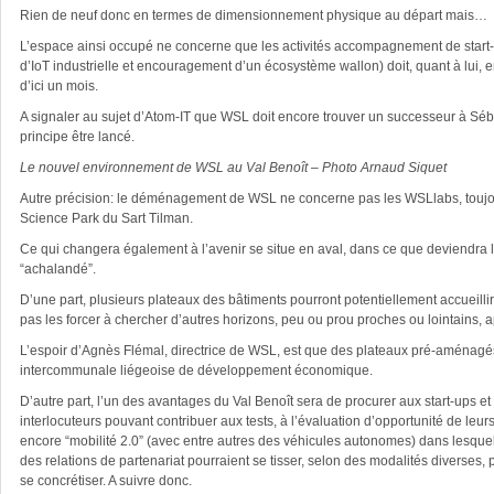
Rien de neuf donc en termes de dimensionnement physique au départ mais…
L’espace ainsi occupé ne concerne que les activités accompagnement de start-
d’IoT industrielle et encouragement d’un écosystème wallon) doit, quant à lui, e
d’ici un mois.
A signaler au sujet d’Atom-IT que WSL doit encore trouver un successeur à Séb
principe être lancé.
Le nouvel environnement de WSL au Val Benoît – Photo Arnaud Siquet
Autre précision: le déménagement de WSL ne concerne pas les WSLlabs, toujour
Science Park du Sart Tilman.
Ce qui changera également à l’avenir se situe en aval, dans ce que deviendra 
“achalandé”.
D’une part, plusieurs plateaux des bâtiments pourront potentiellement accueilli
pas les forcer à chercher d’autres horizons, peu ou prou proches ou lointains, apt
L’espoir d’Agnès Flémal, directrice de WSL, est que des plateaux pré-aménagés s
intercommunale liégeoise de développement économique.
D’autre part, l’un des avantages du Val Benoît sera de procurer aux start-ups et
interlocuteurs pouvant contribuer aux tests, à l’évaluation d’opportunité de leur
encore “mobilité 2.0” (avec entre autres des véhicules autonomes) dans lesquels
des relations de partenariat pourraient se tisser, selon des modalités diverses, p
se concrétiser. A suivre donc.