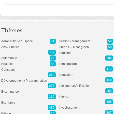
Thèmes
Aéronautique / Espace
61
Gestion / Management
52
Arts / Culture
Green IT / IT for green
58
117
Industrie
Automobile
22
186
Bruxelles
84
Infrastructure
117
Concours
260
Innovation
440
Développement / Programmation
238
Intelligence Artificielle
152
E-commerce
162
Internet
205
Economie
480
Investissement
287
Edition
20