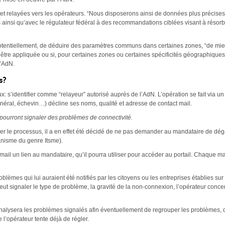
et relayées vers les opérateurs. “Nous disposerons ainsi de données plus précises
s ainsi qu’avec le régulateur fédéral à des recommandations ciblées visant à résorb
otentiellement, de déduire des paramètres communs dans certaines zones, “de mieu
être appliquée ou si, pour certaines zones ou certaines spécificités géographiques
l’AdN.
s?
 s’identifier comme “relayeur” autorisé auprès de l’AdN. L’opération se fait via un 
néral, échevin…) décline ses noms, qualité et adresse de contact mail.
 pourront signaler des problèmes de connectivité.
ifier le processus, il a en effet été décidé de ne pas demander au mandataire de dé
anisme du genre Itsme).
 mail un lien au mandataire, qu’il pourra utiliser pour accéder au portail. Chaque ma
lèmes qui lui auraient été notifiés par les citoyens ou les entreprises établies sur 
eut signaler le type de problème, la gravité de la non-connexion, l’opérateur concerné 
nalysera les problèmes signalés afin éventuellement de regrouper les problèmes, de
l’opérateur tente déjà de régler.