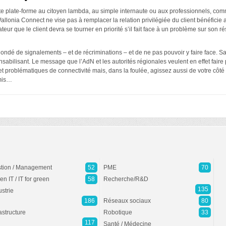
e plate-forme au citoyen lambda, au simple internaute ou aux professionnels, comme
Wallonia Connect ne vise pas à remplacer la relation privilégiée du client bénéficie
teur que le client devra se tourner en priorité s’il fait face à un problème sur son rés
 inondé de signalements – et de récriminations – et de ne pas pouvoir y faire face. S
ilisant. Le message que l’AdN et les autorités régionales veulent en effet faire p
 problématiques de connectivité mais, dans la foulée, agissez aussi de votre côté 
rmis…
tion / Management
52
PME
70
en IT / IT for green
58
Recherche/R&D
135
ustrie
186
Réseaux sociaux
80
rastructure
Robotique
33
117
Santé / Médecine