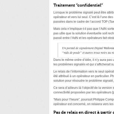
Traitement “confidentiel”
Lorsque le problème signalé peut être attrib
opérateur et vers lui seul. C’est là l’une d
passées dans le cadre de l’accord TOP (Tax
Mais cela n’implique-t-il pas que l’AdN sorte
pas utile que la solution éventuelle soit re
passé entre l’AdN et les opérateurs fait obst
Un portail de signalement Digital Wallonia 
“nids de poule” et autres trous noirs au n
Dans le même ordre d’idée, il n’y aura pas u
les problèmes signalés et qui s’afficherait s
Le relais de l’information vers le seul opér
été attribué à un opérateur en particulier. 
solution pour résoudre le problème signalé
Ce sera d’ailleurs là l’objectif de la version
connectivité proposées par les opérateurs 
“Mais pour l’heure”, poursuit Philippe Compè
opérateur est concerné, on relaiera vers les t
Pas de relais en direct à partir