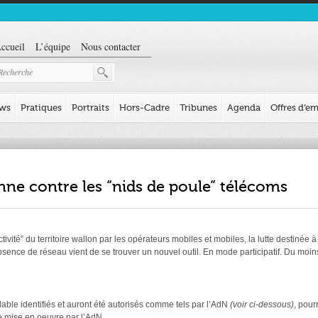
ccueil
L’équipe
Nous contacter
ews
Pratiques
Portraits
Hors-Cadre
Tribunes
Agenda
Offres d’em
ne contre les “nids de poule” télécoms
vité” du territoire wallon par les opérateurs mobiles et mobiles, la lutte destinée à 
absence de réseau vient de se trouver un nouvel outil. En mode participatif. Du mo
ble identifiés et auront été autorisés comme tels par l’AdN
(voir ci-dessous)
, pour
me mise en oeuvre par l’AdN.