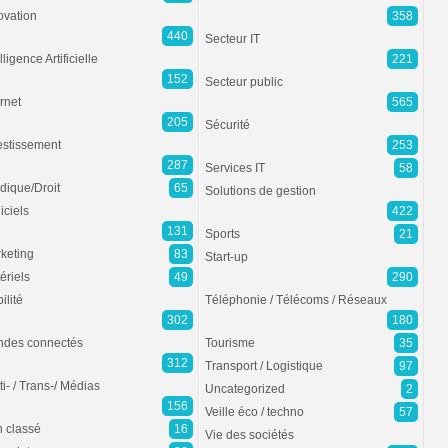
ovation
358
440
Secteur IT
lligence Artificielle
221
152
Secteur public
ernet
565
205
Sécurité
estissement
253
287
Services IT
58
idique/Droit
65
Solutions de gestion
iciels
422
131
Sports
21
keting
83
Start-up
ériels
49
290
ilité
Téléphonie / Télécoms / Réseaux
302
180
des connectés
Tourisme
35
312
Transport / Logistique
97
ti- / Trans-/ Médias
Uncategorized
2
156
Veille éco / techno
57
 classé
16
Vie des sociétés