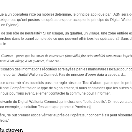
ué à un opérateur (fixe ou mobile) déterminé, le principe appliqué par l’AdN sera d
es exigences qu’ont posées les opérateurs pour accepter le principe du Digital Wallon
 on Pylone).
 de son rôle de neutralité? Si un usager, un quartier, un village, une zone entière e
cherchée dans le panel complet de ce que peuvent offrir
tous
les opérateurs? Sans d
acle.
Connect – parce que les cartes de couverture (haut débit fixe et/ou mobile) sont encore impréci
iveau d’un village, d’un quartier, d’une rue…
tilisation des informations récoltées et relayées par les mandataires locaux pour c
ur le portail Digital Wallonia Connect. Pas de principe d’
open data
à cet égard…
ateur concerné n’est toutefois pas une règle absolue. Tout d’abord, parce que le pr
Philippe Compère: “selon le type de signalement, si nous constatons que les autres
, nous pourrons éventuellement contacter la commune pour l’informer.
 suivante du Digital Wallonia Connect qui inclura une “boîte à outils”. On trouvera alo
[par exemple, la solution Tessares que promeut Proximus].
re, “le but premier est de vérifier auprès de l’opérateur concerné s’il peut résoudr
rois.”
 du citoyen