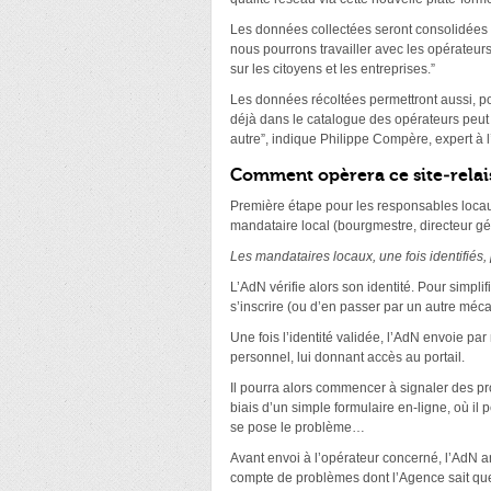
Les données collectées seront consolidées 
nous pourrons travailler avec les opérateur
sur les citoyens et les entreprises.”
Les données récoltées permettront aussi, p
déjà dans le catalogue des opérateurs peut 
autre”, indique Philippe Compère, expert à 
Comment opèrera ce site-relai
Première étape pour les responsables locaux:
mandataire local (bourgmestre, directeur gé
Les mandataires locaux, une fois identifiés,
L’AdN vérifie alors son identité. Pour simpl
s’inscrire (ou d’en passer par un autre méc
Une fois l’identité validée, l’AdN envoie par
personnel, lui donnant accès au portail.
Il pourra alors commencer à signaler des prob
biais d’un simple formulaire en-ligne, où il p
se pose le problème…
Avant envoi à l’opérateur concerné, l’AdN a
compte de problèmes dont l’Agence sait que 