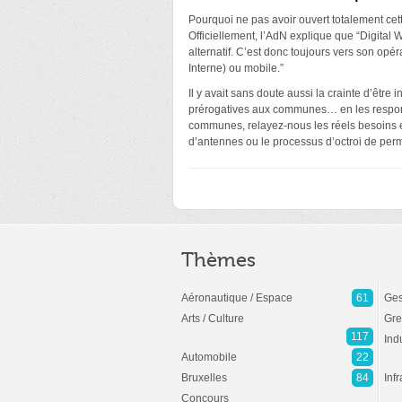
Pourquoi ne pas avoir ouvert totalement cett
Officiellement, l’AdN explique que “Digital 
alternatif. C’est donc toujours vers son opéra
Interne) ou mobile.”
Il y avait sans doute aussi la crainte d’être
prérogatives aux communes… en les responsab
communes, relayez-nous les réels besoins et
d’antennes ou le processus d’octroi de pe
Thèmes
Aéronautique / Espace
61
Ges
Arts / Culture
Gre
117
Ind
Automobile
22
Bruxelles
84
Inf
Concours