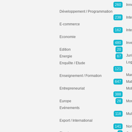
260
Inn
Développement / Programmation
238
Inte
E-commerce
162
Int
Economie
480
Inv
Edition
20
Jur
Energie
67
Log
Enquête / Etude
121
Mar
Enseignement / Formation
647
Mat
Entrepreneuriat
Mob
388
Europe
28
Mon
Evénements
118
Mul
Export / International
141
Non