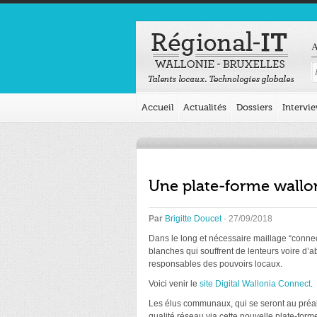
A
Accueil
Actualités
Dossiers
Intervi
Une plate-forme wallon
Par
Brigitte Doucet
· 27/09/2018
Dans le long et nécessaire maillage “connecti
blanches qui souffrent de lenteurs voire d’
responsables des pouvoirs locaux.
Voici venir le
site Digital Wallonia Connect
.
Les élus communaux, qui se seront au préala
qualité réseau via cette nouvelle plate-for