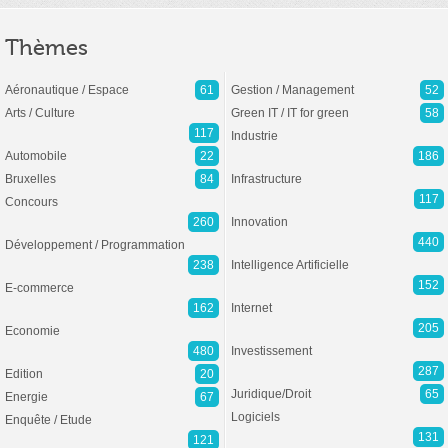
Thèmes
Aéronautique / Espace
61
Gestion / Management
52
Arts / Culture
Green IT / IT for green
58
117
Industrie
Automobile
22
186
Bruxelles
84
Infrastructure
117
Concours
260
Innovation
440
Développement / Programmation
238
Intelligence Artificielle
152
E-commerce
162
Internet
205
Economie
480
Investissement
287
Edition
20
Juridique/Droit
65
Energie
67
Logiciels
Enquête / Etude
131
121