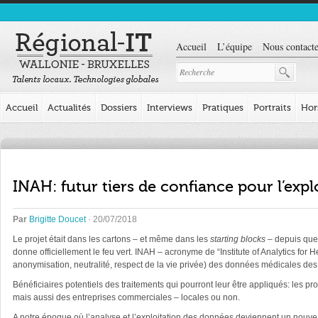
Accueil
L’équipe
Nous contacte
Accueil
Actualités
Dossiers
Interviews
Pratiques
Portraits
Hor
INAH: futur tiers de confiance pour l’exp
Par
Brigitte Doucet
· 20/07/2018
Le projet était dans les cartons – et même dans les
starting blocks
– depuis quel
donne officiellement le feu vert. INAH – acronyme de “Institute of Analytics for He
anonymisation, neutralité, respect de la vie privée) des données médicales des
Bénéficiaires potentiels des traitements qui pourront leur être appliqués: les 
mais aussi des entreprises commerciales – locales ou non.
A notre époque où l’analyse et l’exploitation des données deviennent un nouv