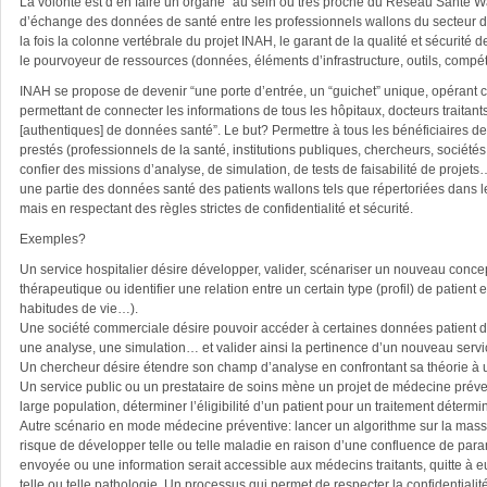
La volonté est d’en faire un organe “au sein ou très proche du Réseau Santé Wa
d’échange des données de santé entre les professionnels wallons du secteur d
la fois la colonne vertébrale du projet INAH, le garant de la qualité et sécurit
le pourvoyeur de ressources (données, éléments d’infrastructure, outils, comp
INAH se propose de devenir “une porte d’entrée, un “guichet” unique, opérant 
permettant de connecter les informations de tous les hôpitaux, docteurs traitant
[authentiques] de données santé”. Le but? Permettre à tous les bénéficiaires d
prestés (professionnels de la santé, institutions publiques, chercheurs, sociét
confier des missions d’analyse, de simulation, de tests de faisabilité de projets…
une partie des données santé des patients wallons tels que répertoriées dans
mais en respectant des règles strictes de confidentialité et sécurité.
Exemples?
Un service hospitalier désire développer, valider, scénariser un nouveau conce
thérapeutique ou identifier une relation entre un certain type (profil) de patient
habitudes de vie…).
Une société commerciale désire pouvoir accéder à certaines données patient de 
une analyse, une simulation… et valider ainsi la pertinence d’un nouveau servi
Un chercheur désire étendre son champ d’analyse en confrontant sa théorie à
Un service public ou un prestataire de soins mène un projet de médecine préventi
large population, déterminer l’éligibilité d’un patient pour un traitement détermi
Autre scénario en mode médecine préventive: lancer un algorithme sur la masse 
risque de développer telle ou telle maladie en raison d’une confluence de paramè
envoyée ou une information serait accessible aux médecins traitants, quitte à e
telle ou telle pathologie. Un processus qui permet de respecter la confidentiali