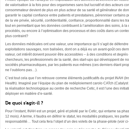
de valorisation à la fois pour des organismes sans but lucratif et des acteurs co
consommateur devient de plus en plus acteur de sa santé et générateur de d
garantir le capital confiance entre patients et prestataires, pérenniser certains
de la vie privée, sécurité, confidentialité, confiance, proportionnalité dans les
tout en permettant que les données contribuent à l’amélioration des soins, à l
procédés, ou encore à l’optimisation des processus et des coûts dans un conte
plus contraint?
Les données médicales ont une valeur, une importance qu’il s’agit de défendre 
exploitations sauvages, non balisées, dont on a déjà eu un avant-goût ces de
valeur, cet intérêt doivent pouvoir être accessibles – à des conditions et degrés
chercheurs, les professionnels de la santé, des start-ups qui développent de no
sociétés pharmaceutiques, par les patients eux-mêmes (ces derniers étant prop
ne l’oublions pas…).
C’est tout cela que l’on retrouve comme éléments justificatifs du projet INAH (Inst
Health). Imaginé par l’équipe du plan de redéploiement carolo CATch (Catalyst f
la réalisation technologique au centre de recherche Cetic, il est l’une des initia
déployer en matière d’e-santé.
De quoi s’agit-il ?
Pour l’instant, INAH est un projet, géré et piloté par le Cetic, qui entame sa pha
12 mois). A terme, il faudra en définir le statut, les modalités pratiques, les parti
responsabilité… Tout cela fera l’objet d’un des volets de la phase-pilote (voir c