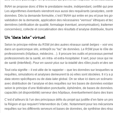
INAH se propose donc d’être le prestataire neutre, indépendant, certifié qui pr
Les algorithmes éventuels viendront eux aussi des requérants (analystes, ce
données. Dès la demande formulée, c’est l’INAH qui entre en jeu et joue les
go
validation de la demande, application des nécessaires “verrous” éthiques et t
dernières (vérification de qualité, formatage éventuel, anonymisation), traitem
concernées), collecte et concaténation des résultats d’analyse distribuée, four
Un “data lake” virtuel
Selon le principe-même du RSW
(et des autres réseaux santé belges – voir en
dans un quelconque silo, entrepôt ou “lac” de données. Le RSW joue le rôle de
professionnels (hôpitaux, médecins…). Il procure les outils et processus perme
professionnels de la santé, en intra- et extra-hospitalier. Il sert, pour ceux q
de santé (InterMed).
Pour en savoir plus sur la totalité des rôles joués et des 
Tout cela signifie – il est utile de le rappeler – que les données sur lesquelles s
requêtes, simulations et analyses demeurent là où elles sont stockées. Il n’y a 
data stores
spécifiques ou de
data lake
global. On se situe ici dans un scénario 
avec distribution de l’analyse et des requêtes sur les bases de données existant
selon le principe d’une fédération ponctuelle, éphémère, de bases de données. 
capacités (et disponibilité) serveur des hôpitaux, éventuellement dans des tran
C’est d’ailleurs là l’un des principaux défis du projet qui justifie d’en faire un 
la Région et qui requiert l’intervention du Cetic. Notamment pour les mécanisme
requêtes sur les différents serveurs et bases de données, de synthèse des résu