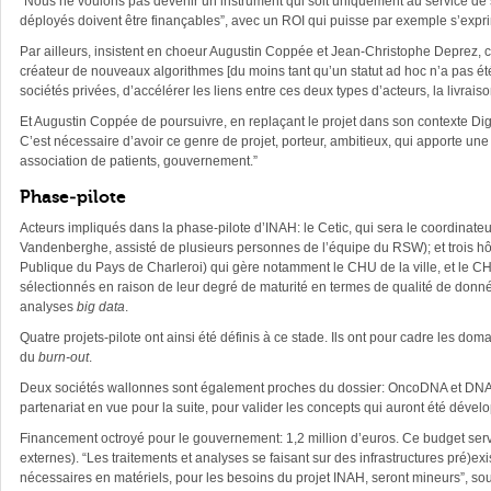
“Nous ne voulons pas devenir un instrument qui soit uniquement au service de soc
déployés doivent être finançables”, avec un ROI qui puisse par exemple s’expri
Par ailleurs, insistent en choeur Augustin Coppée et Jean-Christophe Deprez, c
créateur de nouveaux algorithmes [du moins tant qu’un statut ad hoc n’a pas été d
sociétés privées, d’accélérer les liens entre ces deux types d’acteurs, la livrai
Et Augustin Coppée de poursuivre, en replaçant le projet dans son contexte Dig
C’est nécessaire d’avoir ce genre de projet, porteur, ambitieux, qui apporte une
association de patients, gouvernement.”
Phase-pilote
Acteurs impliqués dans la phase-pilote d’INAH: le Cetic, qui sera le coordinate
Vandenberghe, assisté de plusieurs personnes de l’équipe du RSW); et trois h
Publique du Pays de Charleroi) qui gère notamment le CHU de la ville,
et le C
sélectionnés en raison de leur degré de maturité en termes de qualité de donné
analyses
big data
.
Quatre projets-pilote ont ainsi été définis à ce stade. Ils ont pour cadre les d
du
burn-out
.
Deux sociétés wallonnes sont également proches du dossier: OncoDNA et DNAlyti
partenariat en vue pour la suite, pour valider les concepts qui auront été dével
Financement octroyé pour le gouvernement: 1,2 million d’euros. Ce budget servir
externes). “Les traitements et analyses se faisant sur des infrastructures pré)exi
nécessaires en matériels, pour les besoins du projet INAH, seront mineurs”, sou