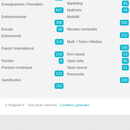
Marketing
83
Enseignement / Formation
647
Matériels
49
Entrepreneuriat
Mobilité
388
302
Europe
28
Mondes connectés
312
Evénements
118
Multi- / Trans-/ Médias
156
Export / International
141
Non classé
16
Flandre
8
Open data
96
Fracture numérique
Open source
61
123
Personalia
Gamification
228
102
© Regional-IT · Tous droits réservés ·
Conditions générales