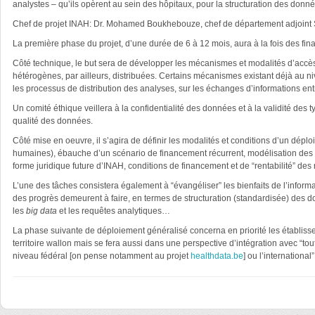
analystes – qu’ils opèrent au sein des hôpitaux, pour la structuration des donnée
Chef de projet INAH: Dr. Mohamed Boukhebouze, chef de département adjoint 
La première phase du projet, d’une durée de 6 à 12 mois, aura à la fois des fina
Côté technique, le but sera de développer les mécanismes et modalités d’accès 
hétérogènes, par ailleurs, distribuées. Certains mécanismes existant déjà au 
les processus de distribution des analyses, sur les échanges d’informations entr
Un comité éthique veillera à la confidentialité des données et à la validité des 
qualité des données.
Côté mise en oeuvre, il s’agira de définir les modalités et conditions d’un déploi
humaines), ébauche d’un scénario de financement récurrent, modélisation des re
forme juridique future d’INAH, conditions de financement et de “rentabilité” de
L’une des tâches consistera également à “évangéliser” les bienfaits de l’infor
des progrès demeurent à faire, en termes de structuration (standardisée) des do
les
big data
et les requêtes analytiques…
La phase suivante de déploiement généralisé concerna en priorité les établisse
territoire wallon mais se fera aussi dans une perspective d’intégration avec “
niveau fédéral [on pense notamment au projet
healthdata.be
] ou l’internationa