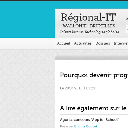
A
Accueil
Actualités
Dossiers
Intervi
Pourquoi devenir pro
Le
20/04/2018 à 03:23
À lire également sur le
Agoria: concours “App for School”
Posté par
Brigitte Doucet