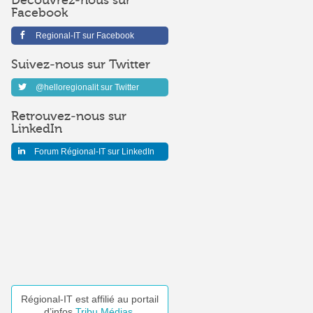
Découvrez-nous sur
Facebook
Regional-IT sur Facebook
Suivez-nous sur Twitter
@helloregionalit sur Twitter
Retrouvez-nous sur
LinkedIn
Forum Régional-IT sur LinkedIn
Régional-IT est affilié au portail
d’infos
Tribu Médias
.