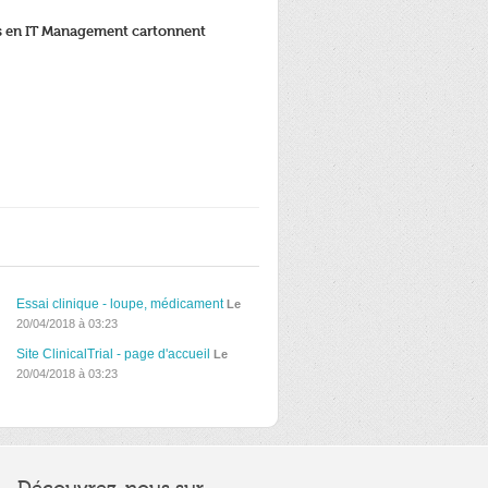
ns en IT Management cartonnent
Essai clinique - loupe, médicament
Le
20/04/2018 à 03:23
Site ClinicalTrial - page d'accueil
Le
20/04/2018 à 03:23