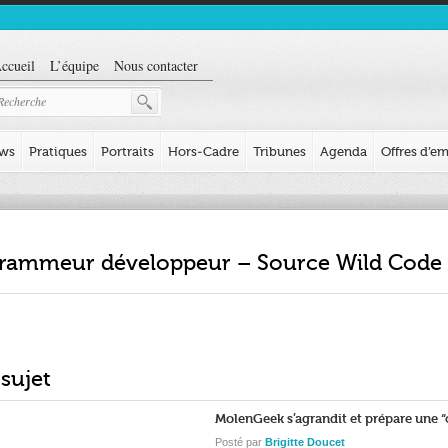
ccueil
L’équipe
Nous contacter
ews
Pratiques
Portraits
Hors-Cadre
Tribunes
Agenda
Offres d’em
grammeur développeur – Source Wild Code
 sujet
MolenGeek s’agrandit et prépare une 
Posté par
Brigitte Doucet