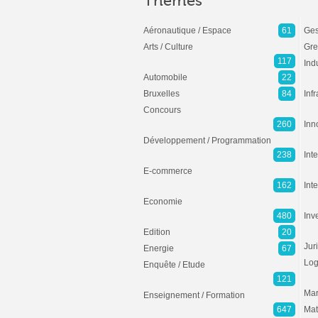
Thèmes
Aéronautique / Espace
61
Ges
Arts / Culture
Gre
117
Ind
Automobile
22
Bruxelles
84
Inf
Concours
260
Inn
Développement / Programmation
238
Inte
E-commerce
162
Int
Economie
480
Inv
Edition
20
Jur
Energie
67
Log
Enquête / Etude
121
Mar
Enseignement / Formation
647
Mat