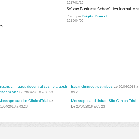
2017/01/16
Solvay Business School: les formatio
Posté par
Brigitte Doucet
2013/04/03
QR
Essais cliniques décentralisés - via appli
Essai clinique, test tubes
Le
20/04/2018 à
Andamlan7
Le
20/04/2018 à 03:23
03:23
Message sur site ClinicalTrial
Message candidature Site ClinicalTrial
Le
20/04/2018 à 03:23
Le
20/04/2018 à 03:23