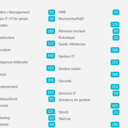
tion / Management
52
PME
70
en IT / IT for green
58
Recherche/R&D
135
ustrie
186
Réseaux sociaux
80
rastructure
Robotique
33
117
Santé / Médecine
ovation
358
440
Secteur IT
lligence Artificielle
221
152
Secteur public
ernet
565
205
Sécurité
estissement
253
287
Services IT
58
idique/Droit
65
Solutions de gestion
iciels
422
131
Sports
21
keting
83
Start-up
ériels
49
290