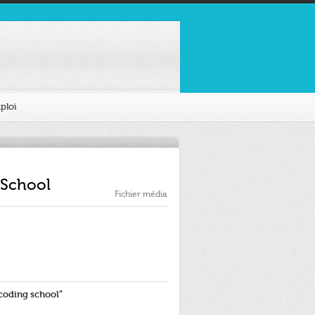
ploi
 School
Fichier média
“coding school”