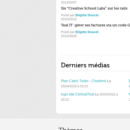
2013/03/07
Six “Creative School Labs” sur les rails
Posté par
Brigitte Doucet
2015/03/16
Teal IT: gérer ses factures via un code 
Posté par
Brigitte Doucet
2015/09/28
Derniers médias
Plan Catch Turbo - Charleroi
Le
20/04/2018 à 03:23
logo site ClinicalTrial
Le
20/04/2018 à
03:23