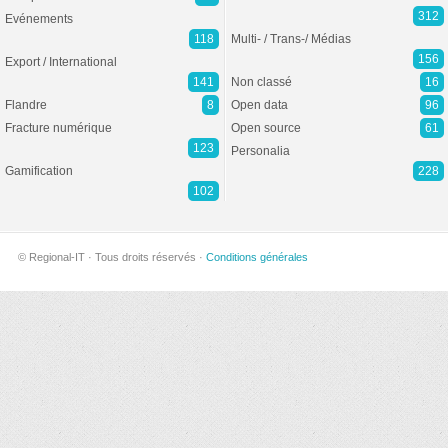
312
Evénements
118
Multi- / Trans-/ Médias
156
Export / International
141
Non classé
16
Flandre
8
Open data
96
Fracture numérique
Open source
61
123
Personalia
Gamification
228
102
© Regional-IT · Tous droits réservés ·
Conditions générales