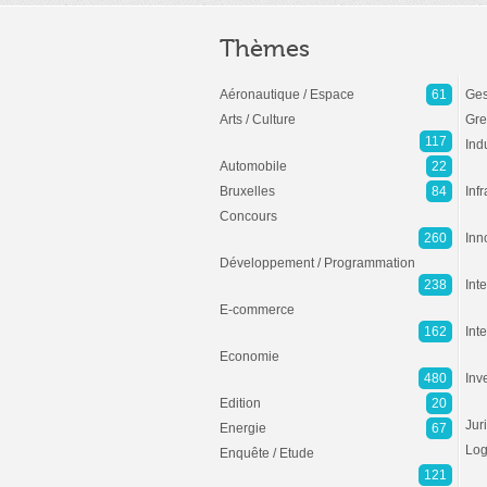
Thèmes
Aéronautique / Espace
61
Ges
Arts / Culture
Gre
117
Ind
Automobile
22
Bruxelles
84
Inf
Concours
260
Inn
Développement / Programmation
238
Inte
E-commerce
162
Int
Economie
480
Inv
Edition
20
Jur
Energie
67
Log
Enquête / Etude
121