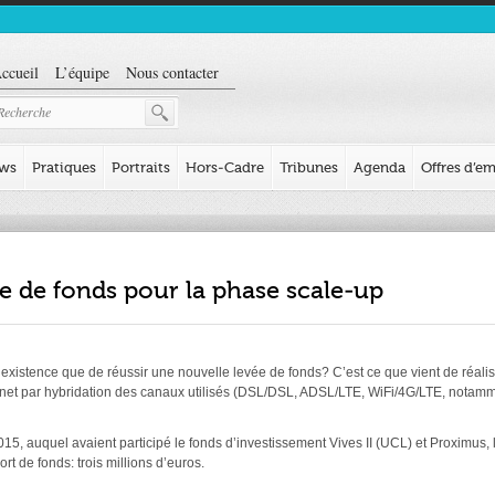
ccueil
L’équipe
Nous contacter
ews
Pratiques
Portraits
Hors-Cadre
Tribunes
Agenda
Offres d’em
ée de fonds pour la phase scale-up
’existence que de réussir une nouvelle levée de fonds? C’est ce que vient de réalis
rnet par hybridation des canaux utilisés (DSL/DSL, ADSL/LTE, WiFi/4G/LTE, notamm
15, auquel avaient participé le fonds d’investissement Vives II (UCL) et Proximus, 
t de fonds: trois millions d’euros.