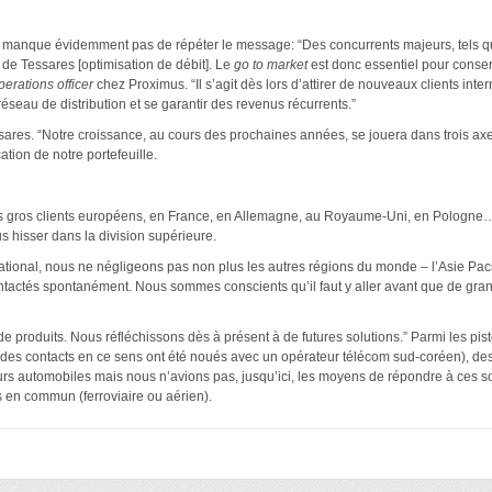
e manque évidemment pas de répéter le message: “Des concurrents majeurs, tels q
 de Tessares [optimisation de débit]. Le
go to market
est donc essentiel pour conser
erations officer
chez Proximus. “Il s’agit dès lors d’attirer de nouveaux clients inte
éseau de distribution et se garantir des revenus récurrents.”
res. “Notre croissance, au cours des prochaines années, se jouera dans trois axes
ation de notre portefeuille.
ques gros clients européens, en France, en Allemagne, au Royaume-Uni, en Pologn
s hisser dans la division supérieure.
national, nous ne négligeons pas non plus les autres régions du monde – l’Asie Pa
tactés spontanément. Nous sommes conscients qu’il faut y aller avant que de grand
e de produits. Nous réfléchissons dès à présent à de futures solutions.” Parmi les p
es contacts en ce sens ont été noués avec un opérateur télécom sud-coréen), des
rs automobiles mais nous n’avions pas, jusqu’ici, les moyens de répondre à ces soll
s en commun (ferroviaire ou aérien).