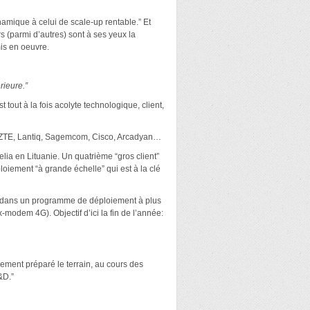
ynamique à celui de scale-up rentable.” Et
s (parmi d’autres) sont à ses yeux la
mis en oeuvre.
rieure.”
out à la fois acolyte technologique, client,
l, ZTE, Lantiq, Sagemcom, Cisco, Arcadyan…
ia en Lituanie. Un quatrième “gros client”
loiement “à grande échelle” qui est à la clé
qué dans un programme de déploiement à plus
modem 4G). Objectif d’ici la fin de l’année:
cement préparé le terrain, au cours des
&D.”