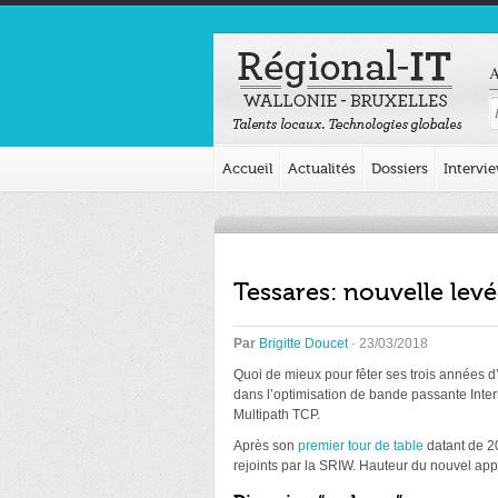
A
Accueil
Actualités
Dossiers
Intervi
Tessares: nouvelle lev
Par
Brigitte Doucet
· 23/03/2018
Quoi de mieux pour fêter ses trois années d
dans l’optimisation de bande passante Inte
Multipath TCP.
Après son
premier tour de table
datant de 20
rejoints par la SRIW. Hauteur du nouvel appor