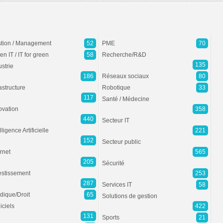
tion / Management
52
PME
70
en IT / IT for green
58
Recherche/R&D
135
ustrie
186
Réseaux sociaux
80
rastructure
Robotique
33
117
Santé / Médecine
ovation
358
440
Secteur IT
lligence Artificielle
221
152
Secteur public
ernet
565
205
Sécurité
estissement
253
287
Services IT
58
idique/Droit
65
Solutions de gestion
iciels
422
131
Sports
21