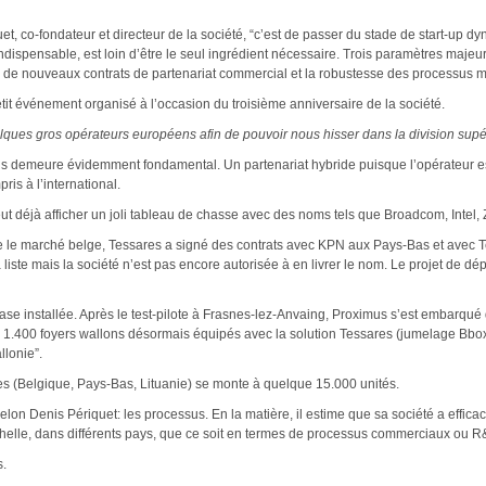
et, co-fondateur et directeur de la société, “c’est de passer du stade de start-up d
indispensable, est loin d’être le seul ingrédient nécessaire. Trois paramètres majeur
ure de nouveaux contrats de partenariat commercial et la robustesse des processus 
petit événement organisé à l’occasion du troisième anniversaire de la société.
lques gros opérateurs européens afin de pouvoir nous hisser dans la division supé
s demeure évidemment fondamental. Un partenariat hybride puisque l’opérateur est t
ris à l’international.
t déjà afficher un joli tableau de chasse avec des noms tels que Broadcom, Inte
e le marché belge, Tessares a signé des contrats avec KPN aux Pays-Bas et avec Tel
liste mais la société n’est pas encore autorisée à en livrer le nom. Le projet de dép
r base installée. Après le test-pilote à Frasnes-lez-Anvaing, Proximus s’est embar
de 1.400 foyers wallons désormais équipés avec la solution Tessares (jumelage Bbox-
llonie”.
ares (Belgique, Pays-Bas, Lituanie) se monte à quelque 15.000 unités.
lon Denis Périquet: les processus. En la matière, il estime que sa société a effica
échelle, dans différents pays, que ce soit en termes de processus commerciaux ou R
s.