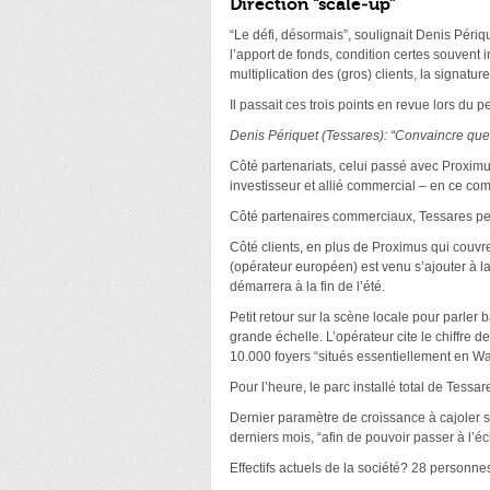
Direction “scale-up”
“Le défi, désormais”, soulignait Denis Périqu
l’apport de fonds, condition certes souvent 
multiplication des (gros) clients, la signat
Il passait ces trois points en revue lors du 
Denis Périquet (Tessares): “Convaincre que
Côté partenariats, celui passé avec Proximu
investisseur et allié commercial – en ce comp
Côté partenaires commerciaux, Tessares peu
Côté clients, en plus de Proximus qui couvr
(opérateur européen) est venu s’ajouter à la 
démarrera à la fin de l’été.
Petit retour sur la scène locale pour parle
grande échelle. L’opérateur cite le chiffre 
10.000 foyers “situés essentiellement en Wa
Pour l’heure, le parc installé total de Tess
Dernier paramètre de croissance à cajoler se
derniers mois, “afin de pouvoir passer à l’
Effectifs actuels de la société? 28 personne