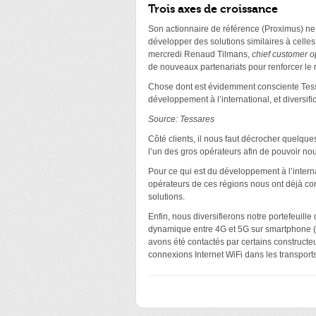
Trois axes de croissance
Son actionnaire de référence (Proximus) n
développer des solutions similaires à celles
mercredi Renaud Tilmans,
chief customer op
de nouveaux partenariats pour renforcer le r
Chose dont est évidemment consciente Tessa
développement à l’international, et diversific
Source: Tessares
Côté clients, il nous faut décrocher quel
l’un des gros opérateurs afin de pouvoir nou
Pour ce qui est du développement à l’inter
opérateurs de ces régions nous ont déjà con
solutions.
Enfin, nous diversifierons notre portefeuill
dynamique entre 4G et 5G sur smartphone (d
avons été contactés par certains constructeu
connexions Internet WiFi dans les transport