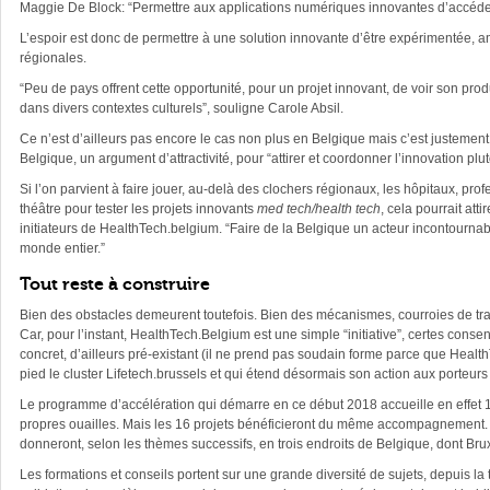
Maggie De Block: “Permettre aux applications numériques innovantes d’accéder mi
L’espoir est donc de permettre à une solution innovante d’être expérimentée, am
régionales.
“Peu de pays offrent cette opportunité, pour un projet innovant, de voir son prod
dans divers contextes culturels”, souligne Carole Absil.
Ce n’est d’ailleurs pas encore le cas non plus en Belgique mais c’est justemen
Belgique, un argument d’attractivité, pour “attirer et coordonner l’innovation plutô
Si l’on parvient à faire jouer, au-delà des clochers régionaux, les hôpitaux, p
théâtre pour tester les projets innovants
med tech/health tech
, cela pourrait att
initiateurs de HealthTech.belgium. “Faire de la Belgique un acteur incontournable
monde entier.”
Tout reste à construire
Bien des obstacles demeurent toutefois. Bien des mécanismes, courroies de tra
Car, pour l’instant, HealthTech.Belgium est une simple “initiative”, certes conse
concret, d’ailleurs pré-existant (il ne prend pas soudain forme parce que Health
pied le cluster Lifetech.brussels et qui étend désormais son action aux porteurs 
Le programme d’accélération qui démarre en ce début 2018 accueille en effet 16
propres ouailles. Mais les 16 projets bénéficieront du même accompagnement. 
donneront, selon les thèmes successifs, en trois endroits de Belgique, dont Brux
Les formations et conseils portent sur une grande diversité de sujets, depuis la 