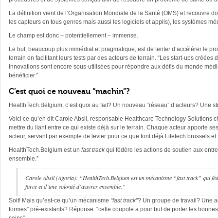
La définition vient de l’Organisation Mondiale de la Santé (OMS) et recouvre don
les capteurs en tous genres mais aussi les logiciels et applis), les systèmes
Le champ est donc – potentiellement – immense.
Le but, beaucoup plus immédiat et pragmatique, est de tenter d’accélérer le pr
terrain en facilitant leurs tests par des acteurs de terrain. “Les start-ups créé
innovations sont encore sous-utilisées pour répondre aux défis du monde médic
bénéficier.”
C’est quoi ce nouveau “machin”?
HealthTech.Belgium, c’est quoi au fait? Un nouveau “réseau” d’acteurs? Une str
Voici ce qu’en dit Carole Absil, responsable Healthcare Technology Solutions ch
mettre du liant entre ce qui existe déjà sur le terrain. Chaque acteur apporte s
acteur, servant par exemple de levier pour ce que font déjà Lifetech.brussels e
HealthTech.Belgium est un
fast track
qui fédère les actions de soutien aux entr
ensemble.”
Carole Absil (Agoria): “HealthTech.Belgium est un mécanisme
“fast track”
qui fé
force et d’une volonté d’œuvrer ensemble.”
Soit! Mais qu’est-ce qu’un mécanisme
“fast track”
? Un groupe de travail? Une adm
formes” pré-existants? Réponse: “cette coupole a pour but de porter les bonnes ini