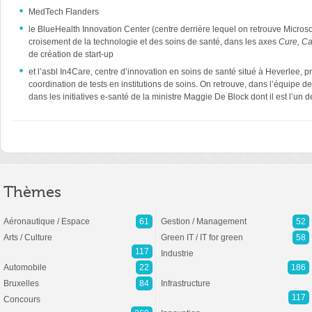
MedTech Flanders
le BlueHealth Innovation Center (centre derrière lequel on retrouve Microsof
croisement de la technologie et des soins de santé, dans les axes
Cure, Ca
de création de start-up
et l’asbl In4Care, centre d’innovation en soins de santé situé à Heverlee, p
coordination de tests en institutions de soins. On retrouve, dans l’équipe de 
dans les initiatives e-santé de la ministre Maggie De Block dont il est l’un d
Thèmes
Aéronautique / Espace
61
Gestion / Management
52
Arts / Culture
Green IT / IT for green
58
117
Industrie
Automobile
22
186
Bruxelles
84
Infrastructure
117
Concours