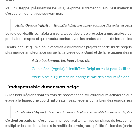
soins”.
Paul d’Otreppe, président de l’ABDH, l’exprime autrement: “Le but est d’ouvrir 
c’est qu’on leur dit trop souvent non.
Paul d’Otreppe (ABDH): “HealthTech.Belgium a pour vocation d’orienter les projet
Le rôle de HealthTech.Belgium sera tout d’abord de procéder à une analyse des
prochaines étapes et qui prendra contact avec les professionnels de terrain, l
HealthTech.Belgium a pour vocation d’orienter les projets et porteurs de proje
plus grande ampleur à ce qui se fait à Liège ou à Gand et de faire gagner des 
A lire également, les interviews de:
Carole Abril (Agoria): “HealthTech Belgium est là pour faciliter l
Azèle Mathieu (Lifetech.brussels):
le rôle des acteurs régionau
L’indispensable dimension belge
Si les trois Régions sont en train de booster et de structurer leurs actions et l
étage à la fusée: une coordination au niveau fédéral qui, à bien des égards, res
Carole Absil (Agoria): “Le but est d’ouvrir le plus vite possible la bonne porte, de
Ce dont on parle ici, c’est notamment de faciliter la mise en phase de test de n
multiplier les confrontations à la réalité de terrain, aux spécificités locales (par