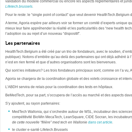
validation du modèle commercial ou encore les aspects réglementaires et jurid
Lifetech.brussels
.
Pour le reste: le “single point of contact” que veut devenir HealthTech.Belgium 
A terme, Agoria espère par ailleurs voir se former un comité d’experts unique qu
mieux leur faire appréhender la réalité et les particularités des “new health te
l’adoption ou au rejet d’un nouveau “dispositif”.
Les partenaires
HealthTech.Belgium a été créé par un trio de fondateurs, avec le soutien, d’
publique). Notons d’emblée qu’au-delà des partenaires qui ont déjà adhéré à l’in
n’est en rien fermé et que d’autres organisations sont les bienvenues.
Qui sont les initiateurs? Les trois fondateurs principaux sont, comme on l’a vu
Agoria se chargera de la coordination globale et des volets croissance et intern
L’ABDH servira de relais pour la coordination des tests en hôpitaux.
BeMedTech, pour sa part, s’occupera de l’accès au marché et des aspects dava
S’y ajoutent, au rayon partenaires:
MedTech Wallonia, qui s’orchestre autour de WSL, incubateur des sciences d
compétitivité BioWin MecaTech, LeanSquare, CIDE Socran, les incubateurs
de cette nouvelle “filière” med tech en Wallonie
dans cet article
.
le cluster e-santé Lifetech.Brussels