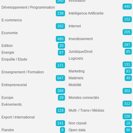
260
Innovation
440
Développement / Programmation
238
Intelligence Artificielle
152
E-commerce
162
Internet
205
Economie
480
Investissement
287
Edition
20
Juridique/Droit
65
Energie
67
Logiciels
Enquête / Etude
131
121
Marketing
83
Enseignement / Formation
647
Matériels
49
Entrepreneuriat
Mobilité
388
302
Europe
28
Mondes connectés
312
Evénements
118
Multi- / Trans-/ Médias
156
Export / International
141
Non classé
16
Flandre
8
Open data
96