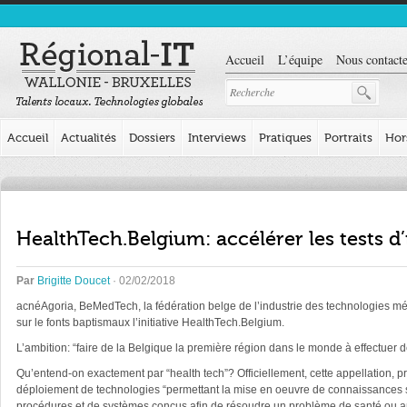
Accueil
L’équipe
Nous contacte
Accueil
Actualités
Dossiers
Interviews
Pratiques
Portraits
Hor
HealthTech.Belgium: accélérer les tests d
Par
Brigitte Doucet
· 02/02/2018
acné
Agoria, BeMedTech, la fédération belge de l’industrie des technologies médi
sur le fonts baptismaux l’initiative HealthTech.Belgium.
L’ambition: “faire de la Belgique la première région dans le monde à effectuer d
Qu’entend-on exactement par “health tech”? Officiellement, cette appellation, p
déploiement de technologies “permettant la mise en oeuvre de connaissances s
procédures et de systèmes conçus afin de résoudre un problème de santé ou amé