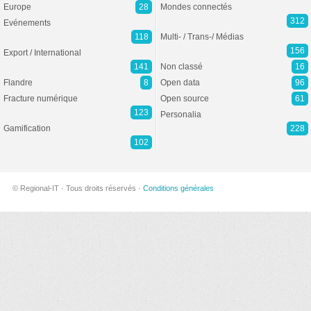
Europe
28
Mondes connectés
312
Evénements
118
Multi- / Trans-/ Médias
156
Export / International
141
Non classé
16
Flandre
8
Open data
96
Fracture numérique
Open source
61
123
Personalia
Gamification
228
102
© Regional-IT · Tous droits réservés ·
Conditions générales