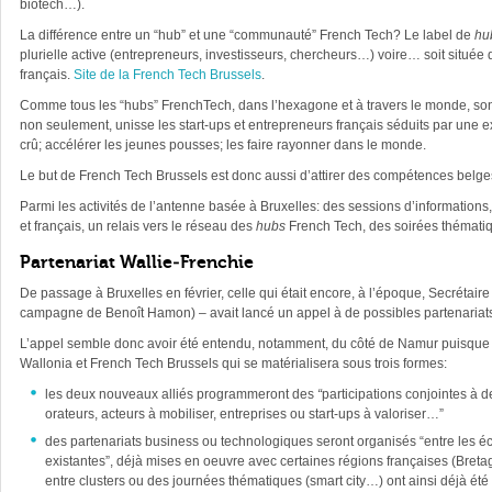
biotech…).
La différence entre un “hub” et une “communauté” French Tech? Le label de
hu
plurielle active (entrepreneurs, investisseurs, chercheurs…) voire… soit situé
français.
Site de la French Tech Brussels
.
Comme tous les “hubs” FrenchTech, dans l’hexagone et à travers le monde, son p
non seulement, unisse les start-ups et entrepreneurs français séduits par une e
crû; accélérer les jeunes pousses; les faire rayonner dans le monde.
Le but de French Tech Brussels est donc aussi d’attirer des compétences belges
Parmi les activités de l’antenne basée à Bruxelles: des sessions d’informations,
et français, un relais vers le réseau des
hubs
French Tech, des soirées thématiq
Partenariat Wallie-Frenchie
De passage à Bruxelles en février, celle qui était encore, à l’époque, Secrétaire
campagne de Benoît Hamon) – avait lancé un appel à de possibles partenariats
L’appel semble donc avoir été entendu, notamment, du côté de Namur puisque 
Wallonia et French Tech Brussels qui se matérialisera sous trois formes:
les deux nouveaux alliés programmeront des
“
participations conjointes à 
orateurs, acteurs à mobiliser, entreprises ou start-ups à valoriser…”
des partenariats business ou technologiques seront organisés “entre les éco
existantes”, déjà mises en oeuvre avec certaines régions françaises (Bret
entre clusters ou des journées thématiques (smart city…) ont ainsi déjà ét