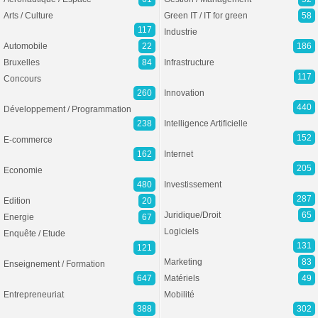
Arts / Culture
Green IT / IT for green
58
117
Industrie
Automobile
22
186
Bruxelles
84
Infrastructure
117
Concours
260
Innovation
440
Développement / Programmation
238
Intelligence Artificielle
152
E-commerce
162
Internet
205
Economie
480
Investissement
287
Edition
20
Juridique/Droit
65
Energie
67
Logiciels
Enquête / Etude
131
121
Marketing
83
Enseignement / Formation
647
Matériels
49
Entrepreneuriat
Mobilité
388
302