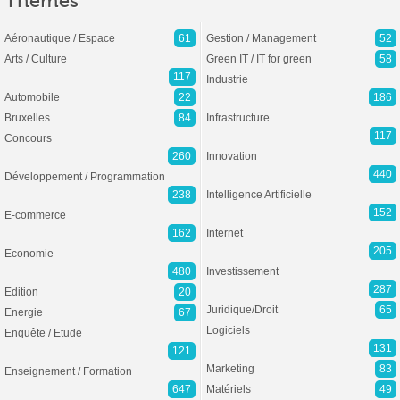
Thèmes
Aéronautique / Espace
61
Gestion / Management
52
Arts / Culture
Green IT / IT for green
58
117
Industrie
Automobile
22
186
Bruxelles
84
Infrastructure
117
Concours
260
Innovation
440
Développement / Programmation
238
Intelligence Artificielle
152
E-commerce
162
Internet
205
Economie
480
Investissement
287
Edition
20
Juridique/Droit
65
Energie
67
Logiciels
Enquête / Etude
131
121
Marketing
83
Enseignement / Formation
647
Matériels
49