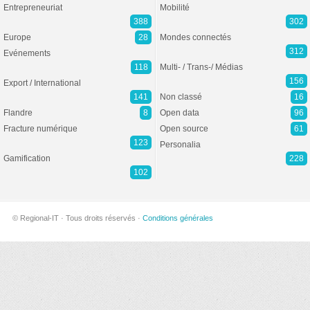
Entrepreneuriat
Mobilité
388
302
Europe
28
Mondes connectés
312
Evénements
118
Multi- / Trans-/ Médias
156
Export / International
141
Non classé
16
Flandre
8
Open data
96
Fracture numérique
Open source
61
123
Personalia
Gamification
228
102
© Regional-IT · Tous droits réservés ·
Conditions générales