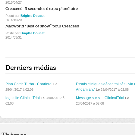
2015/04/27
Creaceed: 5 secondes d’expo planétaire
Posté par
Brigitte Doucet
2014/10/20
MacWorld “Best of Show” pour Creaceed
Posté par
Brigitte Doucet
2014/03/31
Derniers médias
Plan Catch Turbo - Charleroi
Essais cliniques décentralisés - via 
Le
Andamlan7
28/04/2017 à 02:08
Le
28/04/2017 à 02:08
logo site ClinicalTrial
Message sur site ClinicalTrial
Le
28/04/2017 à
Le
02:08
28/04/2017 à 02:08