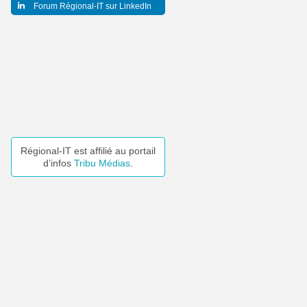
Forum Régional-IT sur LinkedIn
Régional-IT est affilié au portail
d’infos
Tribu Médias
.