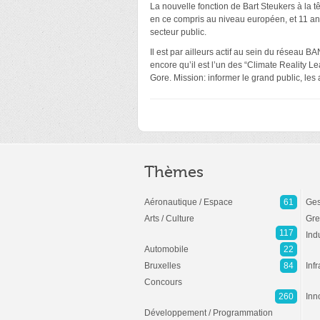
La nouvelle fonction de Bart Steukers à la t
en ce compris au niveau européen, et 11 an
secteur public.
Il est par ailleurs actif au sein du réseau 
encore qu’il est l’un des “Climate Reality L
Gore. Mission: informer le grand public, les 
Thèmes
Aéronautique / Espace
61
Ges
Arts / Culture
Gre
117
Ind
Automobile
22
Bruxelles
84
Inf
Concours
260
Inn
Développement / Programmation