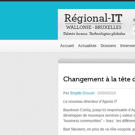
A
Accueil
Actualités
Dossiers
Intervi
Changement à la tête d
Par
Brigitte Doucet
· 20/04/2016
Le nouveau directeur d’Agoria IT
Baudouin Corlùy, jusqu’ici responsable d’Ag
développer de nouveaux services ç valeur aj
“business communities” – lisez : les différen
Bart Steukers, en plus de ce rôle-coupole, 