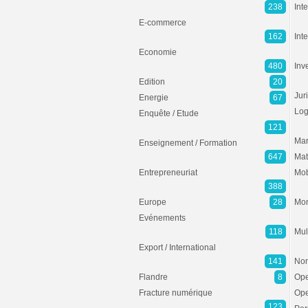
238
Inte
E-commerce
162
Int
Economie
480
Inv
Edition
20
Jur
Energie
67
Log
Enquête / Etude
121
Mar
Enseignement / Formation
647
Mat
Entrepreneuriat
Mob
388
Europe
28
Mon
Evénements
118
Mul
Export / International
141
Non
Flandre
8
Ope
Fracture numérique
Ope
123