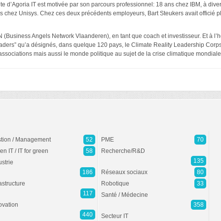
ête d’Agoria IT est motivée par son parcours professionnel: 18 ans chez IBM, à diver
s chez Unisys. Chez ces deux précédents employeurs, Bart Steukers avait officié
BAN (Business Angels Network Vlaanderen), en tant que coach et investisseur. Et à l’
eaders” qu’a désignés, dans quelque 120 pays, le Climate Reality Leadership Corps, à
associations mais aussi le monde politique au sujet de la crise climatique mondiale e
tion / Management
52
PME
70
en IT / IT for green
58
Recherche/R&D
135
ustrie
186
Réseaux sociaux
80
rastructure
Robotique
33
117
Santé / Médecine
ovation
358
440
Secteur IT