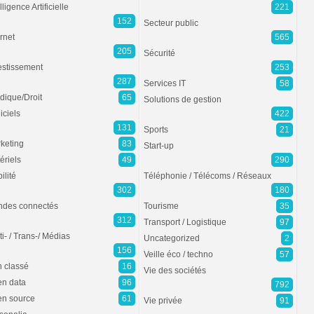
lligence Artificielle
221
152
Secteur public
ernet
565
205
Sécurité
estissement
253
287
Services IT
58
idique/Droit
65
Solutions de gestion
iciels
422
131
Sports
21
keting
83
Start-up
ériels
49
290
ilité
Téléphonie / Télécoms / Réseaux
302
180
des connectés
Tourisme
35
312
Transport / Logistique
97
ti- / Trans-/ Médias
Uncategorized
2
156
Veille éco / techno
57
 classé
16
Vie des sociétés
n data
96
792
n source
61
Vie privée
91