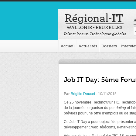
A
Accueil
Actualités
Dossiers
Intervi
Job IT Day: 5ème Foru
Par
Brigitte Doucet
· 10/11/2015
Ce 25 novembre, Technofutur TIC, Technobel 
de la journée: organiser du pur
dating
et fa
prévues pour une offre d’emplois ou de sta
Ce Job IT Day a pour objectif de présenter 
développement, web, télécoms, e-marketi
Adresse du jour: Technofutur TIC, 18 aven