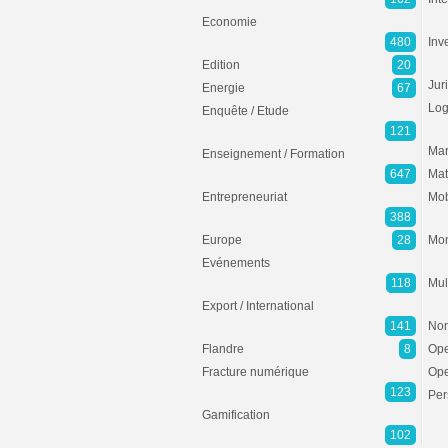
Economie
480
Inv
Edition
20
Jur
Energie
67
Log
Enquête / Etude
121
Mar
Enseignement / Formation
647
Mat
Entrepreneuriat
Mob
388
Europe
28
Mon
Evénements
118
Mul
Export / International
141
Non
Flandre
8
Ope
Fracture numérique
Ope
123
Per
Gamification
102