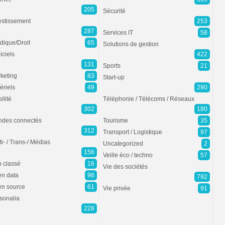
205
Sécurité
estissement
253
287
Services IT
58
idique/Droit
65
Solutions de gestion
iciels
422
131
Sports
21
keting
83
Start-up
ériels
49
290
ilité
Téléphonie / Télécoms / Réseaux
302
180
des connectés
Tourisme
35
312
Transport / Logistique
97
ti- / Trans-/ Médias
Uncategorized
2
156
Veille éco / techno
57
 classé
16
Vie des sociétés
n data
96
792
n source
61
Vie privée
91
sonalia
228