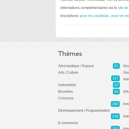
Informations complémentaires via le
site d
Inscriptions:
pour les candidats
;
pour les re
Thèmes
Aéronautique / Espace
61
Ges
Arts / Culture
Gre
117
Ind
Automobile
22
Bruxelles
84
Inf
Concours
260
Inn
Développement / Programmation
238
Inte
E-commerce
162
Int