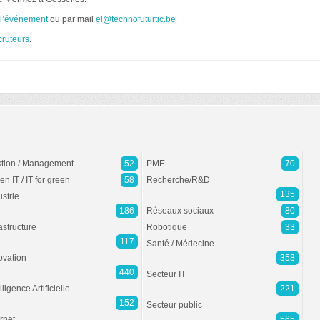
e l’événement
ou par mail
el@technofuturtic.be
cruteurs
.
tion / Management
52
PME
70
en IT / IT for green
58
Recherche/R&D
135
ustrie
186
Réseaux sociaux
80
rastructure
Robotique
33
117
Santé / Médecine
ovation
358
440
Secteur IT
lligence Artificielle
221
152
Secteur public
ernet
565