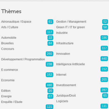
Thèmes
Aéronautique / Espace
61
Gestion / Management
52
Arts / Culture
Green IT / IT for green
58
117
Industrie
Automobile
22
186
Bruxelles
84
Infrastructure
117
Concours
260
Innovation
440
Développement / Programmation
238
Intelligence Artificielle
152
E-commerce
162
Internet
205
Economie
480
Investissement
287
Edition
20
Juridique/Droit
65
Energie
67
Logiciels
Enquête / Etude
131
121