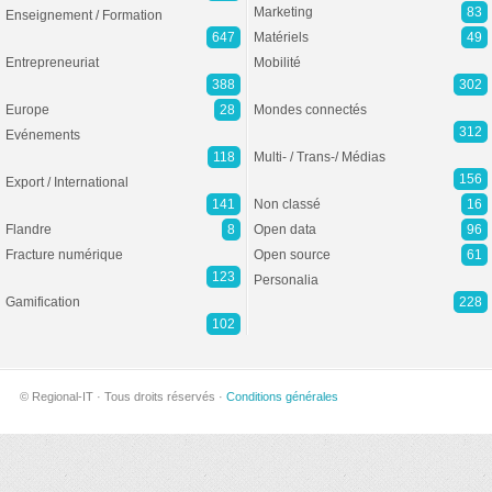
Marketing
83
Enseignement / Formation
647
Matériels
49
Entrepreneuriat
Mobilité
388
302
Europe
28
Mondes connectés
312
Evénements
118
Multi- / Trans-/ Médias
156
Export / International
141
Non classé
16
Flandre
8
Open data
96
Fracture numérique
Open source
61
123
Personalia
Gamification
228
102
© Regional-IT · Tous droits réservés ·
Conditions générales