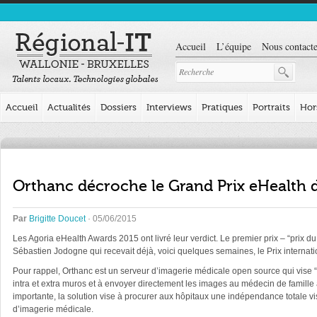
Accueil
L’équipe
Nous contacte
Accueil
Actualités
Dossiers
Interviews
Pratiques
Portraits
Hor
Orthanc décroche le Grand Prix eHealth 
Par
Brigitte Doucet
· 05/06/2015
Les Agoria eHealth Awards 2015 ont livré leur verdict. Le premier prix – “prix du
Sébastien Jodogne qui recevait déjà, voici quelques semaines, le Prix internati
Pour rappel, Orthanc est un serveur d’imagerie médicale open source qui vise
intra et extra muros et à envoyer directement les images au médecin de famille
importante, la solution vise à procurer aux hôpitaux une indépendance totale v
d’imagerie médicale.