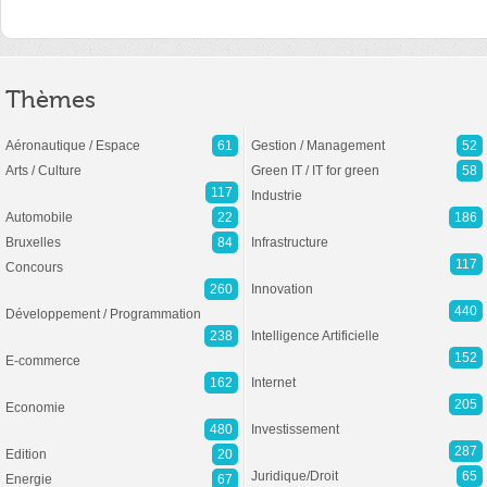
Thèmes
Aéronautique / Espace
61
Gestion / Management
52
Arts / Culture
Green IT / IT for green
58
117
Industrie
Automobile
22
186
Bruxelles
84
Infrastructure
117
Concours
260
Innovation
440
Développement / Programmation
238
Intelligence Artificielle
152
E-commerce
162
Internet
205
Economie
480
Investissement
287
Edition
20
Juridique/Droit
65
Energie
67