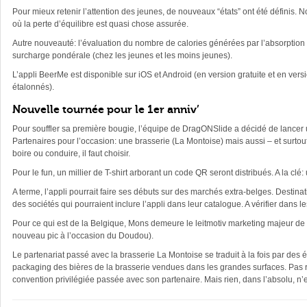
Pour mieux retenir l’attention des jeunes, de nouveaux “états” ont été définis. 
où la perte d’équilibre est quasi chose assurée.
Autre nouveauté: l’évaluation du nombre de calories générées par l’absorption 
surcharge pondérale (chez les jeunes et les moins jeunes).
L’appli BeerMe est disponible sur iOS et Android (en version gratuite et en vers
étalonnés).
Nouvelle tournée pour le 1er anniv’
Pour souffler sa première bougie, l’équipe de DragONSlide a décidé de lancer u
Partenaires pour l’occasion: une brasserie (La Montoise) mais aussi – et surtou
boire ou conduire, il faut choisir.
Pour le fun, un millier de T-shirt arborant un code QR seront distribués. A la clé: 
A terme, l’appli pourrait faire ses débuts sur des marchés extra-belges. Destina
des sociétés qui pourraient inclure l’appli dans leur catalogue. A vérifier dan
Pour ce qui est de la Belgique, Mons demeure le leitmotiv marketing majeur de l
nouveau pic à l’occasion du Doudou).
Le partenariat passé avec la brasserie La Montoise se traduit à la fois par des 
packaging des bières de la brasserie vendues dans les grandes surfaces. Pas ré
convention privilégiée passée avec son partenaire. Mais rien, dans l’absolu, n