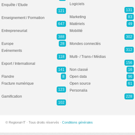
Logiciels
Enquête / Etude
131
121
Marketing
83
Enseignement / Formation
647
Matériels
49
Entrepreneuriat
Mobilité
388
302
Europe
28
Mondes connectés
312
Evénements
118
Multi- / Trans-/ Médias
156
Export / International
141
Non classé
16
Flandre
8
Open data
96
Fracture numérique
Open source
61
123
Personalia
Gamification
228
102
© Regional-IT · Tous droits réservés ·
Conditions générales