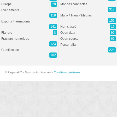
Europe
28
Mondes connectés
312
Evénements
118
Multi- / Trans-/ Médias
156
Export / International
141
Non classé
16
Flandre
8
Open data
96
Fracture numérique
Open source
61
123
Personalia
Gamification
228
102
© Regional-IT · Tous droits réservés ·
Conditions générales