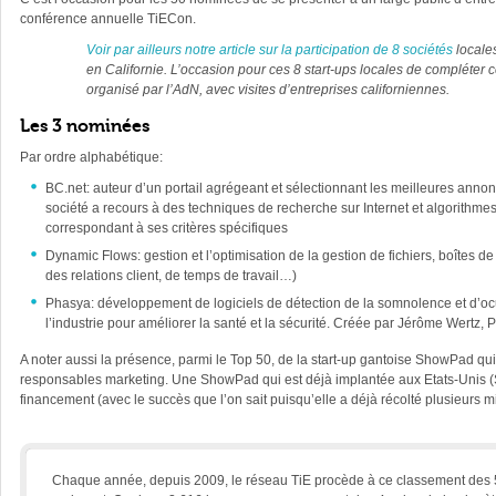
conférence annuelle TiECon.
Voir par ailleurs notre article sur la participation de 8 sociétés
locale
en Californie. L’occasion pour ces 8 start-ups locales de compléter
organisé par l’AdN, avec visites d’entreprises californiennes.
Les 3 nominées
Par ordre alphabétique:
BC.net:
auteur d’un portail agrégeant et sélectionnant les meilleures annon
société a recours à des techniques de recherche sur Internet et algorithmes 
correspondant à ses critères spécifiques
Dynamic Flows: gestion et l’optimisation de la gestion de fichiers, boîtes
des relations client, de temps de travail…)
Phasya: développement de logiciels de détection de la somnolence et d’ocu
l’industrie pour améliorer la santé et la sécurité. Créée par Jérôme Wertz, 
A noter aussi la présence, parmi le Top 50, de la start-up gantoise ShowPad q
responsables marketing. Une ShowPad qui est déjà implantée aux Etats-Unis (S
financement (avec le succès que l’on sait puisqu’elle a déjà récolté plusieurs mi
Chaque année, depuis 2009, le réseau TiE procède à ce classement des 5