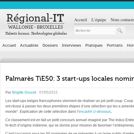
Accueil
L’équipe
Nous contacte
Accueil
Actualités
Dossiers
Interviews
Pratiques
Portraits
Hor
Palmarès TiE50: 3 start-ups locales nomi
Par
Brigitte Doucet
· 07/05/2015
Les start-ups belges francophones viennent de réaliser un joli petit coup.
Coup d
ont réussi à passer les deux premières étapes d’une sélection qui les a amenées
monde”.
Explication de cette sélection dans l’
encadré ci-dessous
.
Ce classement est en fait un petit concours annuel imaginé par The Indus Entre
hi-tech d’origine indienne, qui se donne pour mission de favoriser l’entrepreneur
C’est l’occasion pour les 50 nominées de se présenter à un large public d’entrep