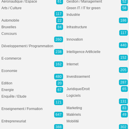
Aéronautique / Espace
61
Gestion / Management
52
Arts / Culture
Green IT / IT for green
58
117
Industrie
Automobile
22
186
Bruxelles
84
Infrastructure
117
Concours
260
Innovation
440
Développement / Programmation
238
Intelligence Artificielle
152
E-commerce
162
Internet
205
Economie
480
Investissement
287
Edition
20
Juridique/Droit
65
Energie
67
Logiciels
Enquête / Etude
131
121
Marketing
83
Enseignement / Formation
647
Matériels
49
Entrepreneuriat
Mobilité
388
302