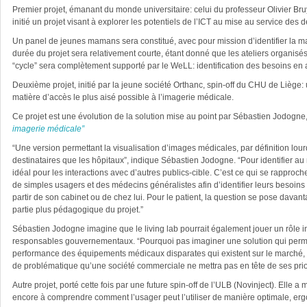
Premier projet, émanant du monde universitaire: celui du professeur Olivier Br
initié un projet visant à explorer les potentiels de l’ICT au mise au service des
Un panel de jeunes mamans sera constitué, avec pour mission d’identifier la m
durée du projet sera relativement courte, étant donné que les ateliers organisé
“cycle” sera complètement supporté par le WeLL: identification des besoins en at
Deuxième projet, initié par la jeune société Orthanc, spin-off du CHU de Liège: 
matière d’accès le plus aisé possible à l’imagerie médicale.
Ce projet est une évolution de la solution mise au point par Sébastien Jodogne
imagerie médicale”
“Une version permettant la visualisation d’images médicales, par définition lourde
destinataires que les hôpitaux”, indique Sébastien Jodogne. “Pour identifier au m
idéal pour les interactions avec d’autres publics-cible. C’est ce qui se rapproch
de simples usagers et des médecins généralistes afin d’identifier leurs besoins p
partir de son cabinet ou de chez lui. Pour le patient, la question se pose dav
partie plus pédagogique du projet.”
Sébastien Jodogne imagine que le living lab pourrait également jouer un rôle inté
responsables gouvernementaux. “Pourquoi pas imaginer une solution qui permett
performance des équipements médicaux disparates qui existent sur le marché, de
de problématique qu’une société commerciale ne mettra pas en tête de ses priorit
Autre projet, porté cette fois par une future spin-off de l’ULB (Novinject). Elle 
encore à comprendre comment l’usager peut l’utiliser de manière optimale, er