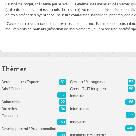
Quatrième projet, scénarisé par le WeLL lui-même: des ateliers “Idéematon” qui
(patients, seniors, professionnels de la santé). Autrement dit: identifier les ou
de trois catégories ayant chacune leurs contraintes, habitudes, priorités, contex
D’autres projets pourraient être dévoilés à court terme. Parmi les porteurs intér
mouvements de patients (détection de mouvements), ou encore une société spéc
Thèmes
Aéronautique / Espace
61
Gestion / Management
52
Arts / Culture
Green IT / IT for green
58
117
Industrie
Automobile
22
186
Bruxelles
84
Infrastructure
117
Concours
260
Innovation
440
Développement / Programmation
238
Intelligence Artificielle