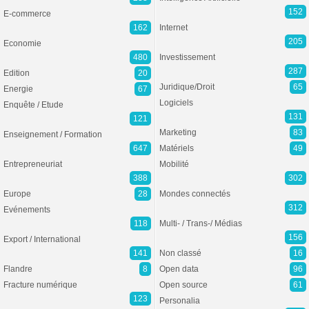
152
E-commerce
162
Internet
205
Economie
480
Investissement
287
Edition
20
Juridique/Droit
65
Energie
67
Logiciels
Enquête / Etude
131
121
Marketing
83
Enseignement / Formation
647
Matériels
49
Entrepreneuriat
Mobilité
388
302
Europe
28
Mondes connectés
312
Evénements
118
Multi- / Trans-/ Médias
156
Export / International
141
Non classé
16
Flandre
8
Open data
96
Fracture numérique
Open source
61
123
Personalia