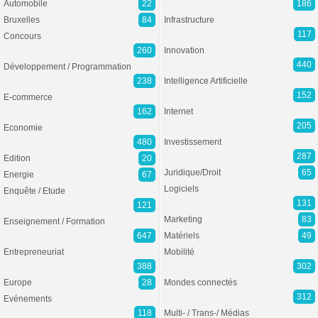
Automobile
22
186
Bruxelles
84
Infrastructure
117
Concours
260
Innovation
440
Développement / Programmation
238
Intelligence Artificielle
152
E-commerce
162
Internet
205
Economie
480
Investissement
287
Edition
20
Juridique/Droit
65
Energie
67
Logiciels
Enquête / Etude
131
121
Marketing
83
Enseignement / Formation
647
Matériels
49
Entrepreneuriat
Mobilité
388
302
Europe
28
Mondes connectés
312
Evénements
118
Multi- / Trans-/ Médias