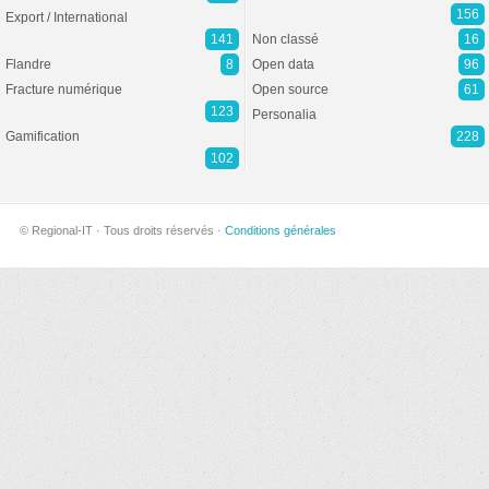
156
Export / International
141
Non classé
16
Flandre
8
Open data
96
Fracture numérique
Open source
61
123
Personalia
Gamification
228
102
© Regional-IT · Tous droits réservés ·
Conditions générales