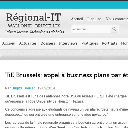
Accueil
L’équipe
Nous contacte
Accueil
Actualités
Dossiers
Interviews
Pratiques
Portraits
Hor
TiE Brussels: appel à business plans par 
Par
Brigitte Doucet
· 19/09/2014
TiE Brussels est l’une des antennes hors-USA du réseau TiE qui a été chargée
qu’organise la Rice University de Houston (Texas).
Ce concours s’adresse aux étudiants de niveau universitaire, “détenteurs d’une 
déposée…) ou qui ont créé une entreprise sur une idée novatrice.”
Les lauréats de la finale régionale organisée à Louvain auront droit à un accomp
prendra elle-même la forme d’un “boot camp” de trois jours à Houston. Avec, da