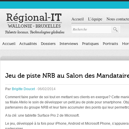
Accueil
L’équipe
Nous contacte
Accueil
Actualités
Dossiers
Interviews
Pratiques
Portraits
Hor
Jeu de piste NRB au Salon des Mandatair
Par
Brigitte Doucet
· 06/02/2014
Comment faire parler de soi tout en mettant ses clients en exergue? Cette man
sa filiale Afelio le soin de développer un petit jeu de piste pour smartphone. Obje
partenaires du groupe NRB et leur faire accumuler des points qui leur permettront 
A la clé: une tablette Surface Pro 2 de Microsoft.
Le jeu, développé à la fois pour iPhone, Android et Microsoft Phone, s’appuiera
partenaires.