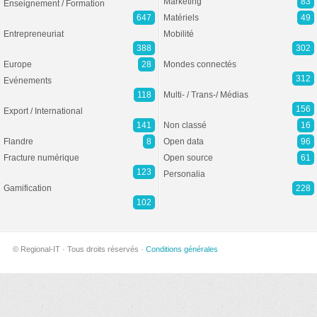
Marketing
83
Enseignement / Formation
647
Matériels
49
Entrepreneuriat
Mobilité
388
302
Europe
28
Mondes connectés
312
Evénements
118
Multi- / Trans-/ Médias
156
Export / International
141
Non classé
16
Flandre
8
Open data
96
Fracture numérique
Open source
61
123
Personalia
Gamification
228
102
© Regional-IT · Tous droits réservés ·
Conditions générales