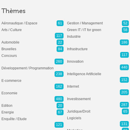
Thèmes
Aéronautique / Espace
61
Gestion / Management
52
Arts / Culture
Green IT / IT for green
58
117
Industrie
Automobile
22
186
Bruxelles
84
Infrastructure
117
Concours
260
Innovation
440
Développement / Programmation
238
Intelligence Artificielle
152
E-commerce
162
Internet
205
Economie
480
Investissement
287
Edition
20
Juridique/Droit
65
Energie
67
Logiciels
Enquête / Etude
131
121