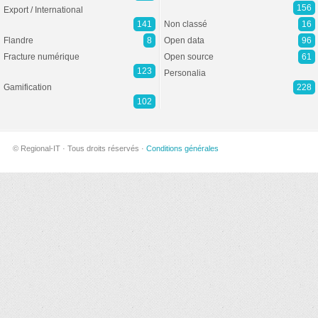
156
Export / International
141
Non classé
16
Flandre
8
Open data
96
Fracture numérique
Open source
61
123
Personalia
Gamification
228
102
© Regional-IT · Tous droits réservés ·
Conditions générales