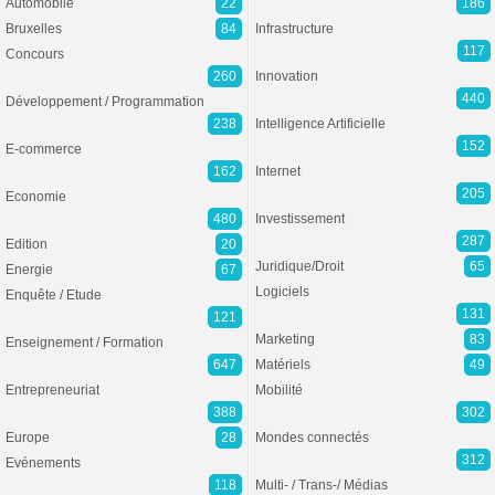
Automobile
22
186
Bruxelles
84
Infrastructure
117
Concours
260
Innovation
440
Développement / Programmation
238
Intelligence Artificielle
152
E-commerce
162
Internet
205
Economie
480
Investissement
287
Edition
20
Juridique/Droit
65
Energie
67
Logiciels
Enquête / Etude
131
121
Marketing
83
Enseignement / Formation
647
Matériels
49
Entrepreneuriat
Mobilité
388
302
Europe
28
Mondes connectés
312
Evénements
118
Multi- / Trans-/ Médias