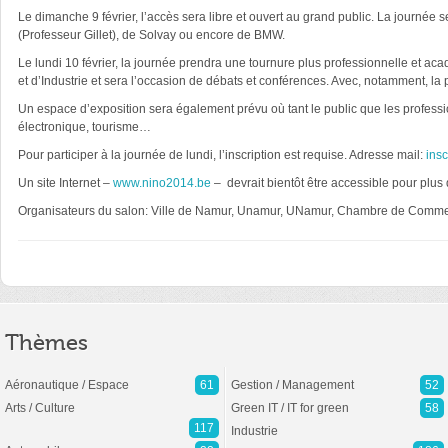
Le dimanche 9 février, l’accès sera libre et ouvert au grand public. La journée
(Professeur Gillet), de Solvay ou encore de BMW.
Le lundi 10 février, la journée prendra une tournure plus professionnelle et 
et d’Industrie et sera l’occasion de débats et conférences. Avec, notamment, la p
Un espace d’exposition sera également prévu où tant le public que les professio
électronique, tourisme…
Pour participer à la journée de lundi, l’inscription est requise. Adresse mail:
ins
Un site Internet –
www.nino2014.be
– devrait bientôt être accessible pour plus 
Organisateurs du salon: Ville de Namur, Unamur, UNamur, Chambre de Commerce e
Thèmes
Aéronautique / Espace
61
Gestion / Management
52
Arts / Culture
Green IT / IT for green
58
117
Industrie