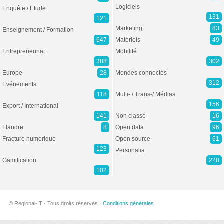
Logiciels
Enquête / Etude
131
121
Marketing
83
Enseignement / Formation
647
Matériels
49
Entrepreneuriat
Mobilité
388
302
Europe
28
Mondes connectés
312
Evénements
118
Multi- / Trans-/ Médias
156
Export / International
141
Non classé
16
Flandre
8
Open data
96
Fracture numérique
Open source
61
123
Personalia
Gamification
228
102
© Regional-IT · Tous droits réservés ·
Conditions générales