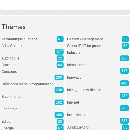
Thèmes
Aéronautique / Espace
61
Gestion / Management
52
Arts / Culture
Green IT / IT for green
58
117
Industrie
Automobile
22
186
Bruxelles
84
Infrastructure
117
Concours
260
Innovation
440
Développement / Programmation
238
Intelligence Artificielle
152
E-commerce
162
Internet
205
Economie
480
Investissement
287
Edition
20
Juridique/Droit
65
Energie
67