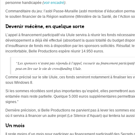
personne handicapée
(
voir encadré
)
.
Commanditaire du jeu: l’asbl Passe-Muraille (asbl montoise d’éducation perman
le soutien financier de la Région wallonne (Ministère de la Santé, de l’Action so
Devenir mécène, en quelque sorte
L’appel à financement participatif via Ulule servira à réunir les fonds nécessaire
développement a déjà été effectué (absorbant la quasi totalité du budget dispon
d’insuffisance de fonds mis à disposition par les sponsors sollicités. Résultat: 
inconfortable, Belle Productions espère réunir 14.950 euros.
“Les sponsors n’ayant pas répondu à l’appel, recourir au financement participatif d
peut-on lire sur le site de
crowdfunding
Ulule.
Comme précisé sur le site Ulule, ces fonds serviront notamment à finaliser les vi
sous Windows 8.
Si les sommes récoltées sont plus importantes qu’espéré, elles permettront aussi
entamée mais reste partielle. Quelque 5.000 euros supplémentaires permettraie
signes.”
Dernière précision, si Belle Productions ne parvient pas à lever les sommes e
où il servira à financer un autre projet (Le Silence d’Aquari) qui tentera lui auss
Un mois
Il reste moins d’un mois pour participer au financement participatif des Secrets d