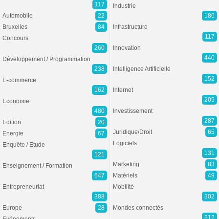
117
Industrie
Automobile
22
186
Bruxelles
84
Infrastructure
117
Concours
260
Innovation
440
Développement / Programmation
238
Intelligence Artificielle
152
E-commerce
162
Internet
205
Economie
480
Investissement
287
Edition
20
Juridique/Droit
65
Energie
67
Logiciels
Enquête / Etude
131
121
Marketing
83
Enseignement / Formation
647
Matériels
49
Entrepreneuriat
Mobilité
388
302
Europe
28
Mondes connectés
312