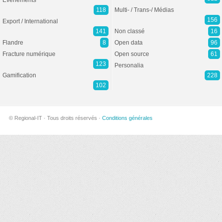
Evénements
118
Multi- / Trans-/ Médias
156
Export / International
141
Non classé
16
Flandre
8
Open data
96
Fracture numérique
Open source
61
123
Personalia
Gamification
228
102
© Regional-IT · Tous droits réservés ·
Conditions générales