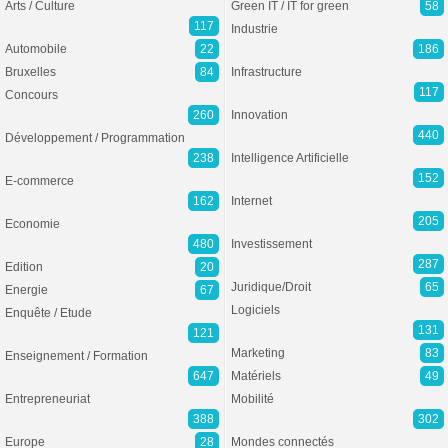
Arts / Culture
Green IT / IT for green
58
117
Industrie
Automobile
22
186
Bruxelles
84
Infrastructure
117
Concours
260
Innovation
440
Développement / Programmation
238
Intelligence Artificielle
152
E-commerce
162
Internet
205
Economie
480
Investissement
287
Edition
20
Juridique/Droit
65
Energie
67
Logiciels
Enquête / Etude
131
121
Marketing
83
Enseignement / Formation
647
Matériels
49
Entrepreneuriat
Mobilité
388
302
Europe
28
Mondes connectés