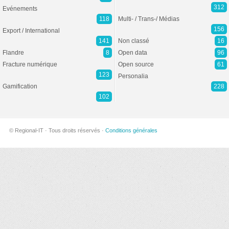
312
Evénements
118
Multi- / Trans-/ Médias
156
Export / International
141
Non classé
16
Flandre
8
Open data
96
Fracture numérique
Open source
61
123
Personalia
Gamification
228
102
© Regional-IT · Tous droits réservés ·
Conditions générales