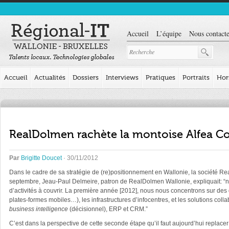
Accueil
L’équipe
Nous contacte
Accueil
Actualités
Dossiers
Interviews
Pratiques
Portraits
Hor
RealDolmen rachète la montoise Alfea Co
Par
Brigitte Doucet
· 30/11/2012
Dans le cadre de sa stratégie de (re)positionnement en Wallonie, la société Re
septembre, Jeau-Paul Delmeire, patron de RealDolmen Wallonie, expliquait: “nou
d’activités à couvrir. La première année [2012], nous nous concentrons sur de
plates-formes mobiles…), les infrastructures d’infocentres, et les solutions coll
business intelligence
(décisionnel), ERP et CRM.”
C’est dans la perspective de cette seconde étape qu’il faut aujourd’hui replacer