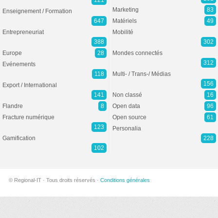
121
Marketing
83
Enseignement / Formation
647
Matériels
49
Entrepreneuriat
Mobilité
388
302
Europe
28
Mondes connectés
312
Evénements
118
Multi- / Trans-/ Médias
156
Export / International
141
Non classé
16
Flandre
8
Open data
96
Fracture numérique
Open source
61
123
Personalia
Gamification
228
102
© Regional-IT · Tous droits réservés ·
Conditions générales