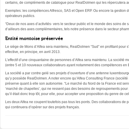
certains, de compléments de catalogue pour RealDolmen qui les répercutera au
Exemples: les compétences Alfresco, SAS et Open ERP. Ou encore la gestion de 
opérateurs publics.
“Deux de nos axes d’activités- vers le secteur public et le monde des soins 
d’ailleurs des axes complémentaires, tels notre présence dans le secteur pha
Entité montoise préservée
Le siège de Mons d’Alfea sera maintenu, RealDolmen “Sud” en profitant pour s’i
effective, en principe, en avril 2013.
L’effectif d’une cinquantaine de personnes d’Alfea sera maintenu. La société m
(entre 5 et 10 nouveaux collaborateurs ayant notamment des compétences en E
La société a par contre gelé ses projets d’ouverture d’une antenne luxembourge
qu’y possède RealDolmen. A noter encore qu’Alfea Consulting France (société soe
préserve quant à elle son autonomie. “Le marché du Nord de la France est sensi
‘marché de chapelles’, qui ne ressent pas des besoins de regroupements pour 
qu’il était donc trop tôt, pour elle, pour accepter une proposition du genre de 
Les deux Alfea ne coupent toutefois pas tous les ponts. Des collaborations de 
qui continuera d’opérer sur des projets français.