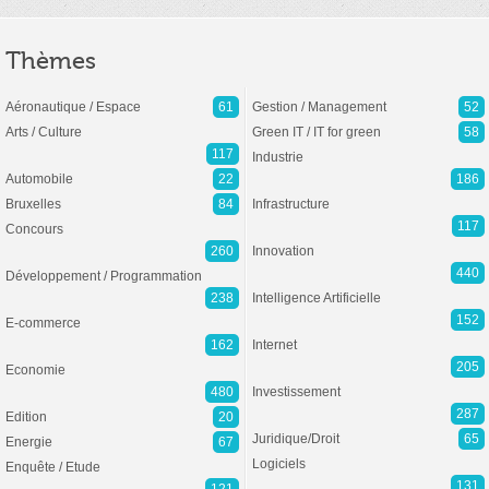
Thèmes
Aéronautique / Espace
61
Gestion / Management
52
Arts / Culture
Green IT / IT for green
58
117
Industrie
Automobile
22
186
Bruxelles
84
Infrastructure
117
Concours
260
Innovation
440
Développement / Programmation
238
Intelligence Artificielle
152
E-commerce
162
Internet
205
Economie
480
Investissement
287
Edition
20
Juridique/Droit
65
Energie
67
Logiciels
Enquête / Etude
131