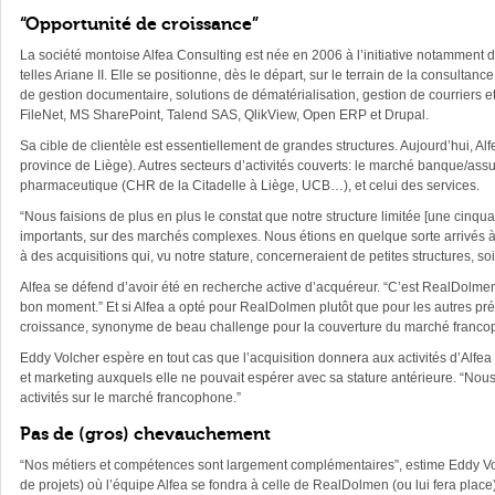
“Opportunité de croissance”
La société montoise Alfea Consulting est née en 2006 à l’initiative notamment d
telles Ariane II. Elle se positionne, dès le départ, sur le terrain de la consultanc
de gestion documentaire, solutions de dématérialisation, gestion de courriers 
FileNet, MS SharePoint, Talend SAS, QlikView, Open ERP et Drupal.
Sa cible de clientèle est essentiellement de grandes structures. Aujourd’hui, A
province de Liège). Autres secteurs d’activités couverts: le marché banque/assu
pharmaceutique (CHR de la Citadelle à Liège, UCB…), et celui des services.
“Nous faisions de plus en plus le constat que notre structure limitée [une cinqua
importants, sur des marchés complexes. Nous étions en quelque sorte arrivés à u
à des acquisitions qui, vu notre stature, concerneraient de petites structures, soi
Alfea se défend d’avoir été en recherche active d’acquéreur. “C’est RealDolmen
bon moment.” Et si Alfea a opté pour RealDolmen plutôt que pour les autres préte
croissance, synonyme de beau challenge pour la couverture du marché franco
Eddy Volcher espère en tout cas que l’acquisition donnera aux activités d’Alfe
et marketing auxquels elle ne pouvait espérer avec sa stature antérieure. “No
activités sur le marché francophone.”
Pas de (gros) chevauchement
“Nos métiers et compétences sont largement complémentaires”, estime Eddy Vo
de projets) où l’équipe Alfea se fondra à celle de RealDolmen (ou lui fera place