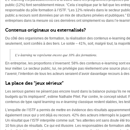
public (12%) font sensiblement mieux. “Cela s’explique par le fait que les entrep
responsable du pôle formation à l’ISTF. “Les 12% relevés dans le secteur publi
public a recours sont données par un mix de structures privées et publiques.” El
entreprises dans la mesure où ces dernières ont simplement vu dans l’e-learning
Contenus originaux ou externalisés?
Du côté des organismes de formation, la réalisation des contenus e-learning d
seulement, sont confiés à des tiers. Le solde – 41%, soit, malgré tout, la majorit
L’e-learning ne représente encore que 10% des formations.
En entreprise, les proportions s’inversent: 58% des contenus e-learning sont ex
leur métier. Le secteur public, lui, ne privilégie pas réellement une source plu
l’avenir, l’intention de tous les acteurs seraient d’avoir davantage recours à de
La place des “jeux sérieux”
Les
serious games
ne pèsent pas encore lourd dans la balance puisqu’ils ne rep
budgets qu’ils impliquent”, estime Nathalie Pilet. Par contre, le concept séduit.
contenus de type
rapid learning
ou
e-learning
classique restent stables, les t
L’enquête de l’ISTF a permis de mettre en évidence des résultats apparemment c
également ceux qui y ont déjà eu recours. 42% des acteurs interrogés le jugent 
Un résultat que l’ISTF interprète comme suit: “les attentes ont sans doute été 
10 fois plus de résultats. Ce qui est illusoire. Les responsables de formation 