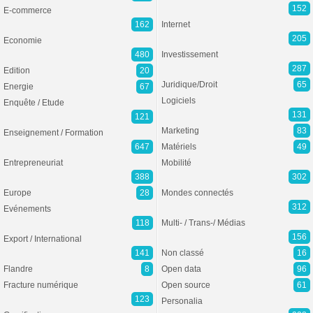
152
E-commerce
162
Internet
205
Economie
480
Investissement
287
Edition
20
Juridique/Droit
65
Energie
67
Logiciels
Enquête / Etude
131
121
Marketing
83
Enseignement / Formation
647
Matériels
49
Entrepreneuriat
Mobilité
388
302
Europe
28
Mondes connectés
312
Evénements
118
Multi- / Trans-/ Médias
156
Export / International
141
Non classé
16
Flandre
8
Open data
96
Fracture numérique
Open source
61
123
Personalia