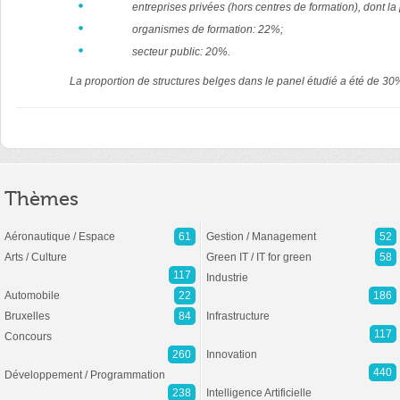
entreprises privées (hors centres de formation), dont l
organismes de formation: 22%;
secteur public: 20%.
La proportion de structures belges dans le panel étudié a été de 30%
Thèmes
Aéronautique / Espace
61
Gestion / Management
52
Arts / Culture
Green IT / IT for green
58
117
Industrie
Automobile
22
186
Bruxelles
84
Infrastructure
117
Concours
260
Innovation
440
Développement / Programmation
238
Intelligence Artificielle