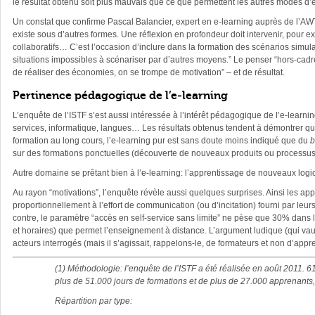
le résultat obtenu soit plus mauvais que ce que permettent les autres modes
Un constat que confirme Pascal Balancier, expert en e-learning auprès de l’AWT:
existe sous d’autres formes. Une réflexion en profondeur doit intervenir, pour ex
collaboratifs… C’est l’occasion d’inclure dans la formation des scénarios simula
situations impossibles à scénariser par d’autres moyens.” Le penser “hors-cadre”, 
de réaliser des économies, on se trompe de motivation” – et de résultat.
Pertinence pédagogique de l’e-learning
L’enquête de l’ISTF s’est aussi intéressée à l’intérêt pédagogique de l’e-learni
services, informatique, langues… Les résultats obtenus tendent à démontrer q
formation au long cours, l’e-learning pur est sans doute moins indiqué que du
b
sur des formations ponctuelles (découverte de nouveaux produits ou processus, 
Autre domaine se prêtant bien à l’e-learning: l’apprentissage de nouveaux logic
Au rayon “motivations”, l’enquête révèle aussi quelques surprises. Ainsi les ap
proportionnellement à l’effort de communication (ou d’incitation) fourni par leu
contre, le paramètre “accès en self-service sans limite” ne pèse que 30% dans le
et horaires) que permet l’enseignement à distance. L’argument ludique (qui vau
acteurs interrogés (mais il s’agissait, rappelons-le, de formateurs et non d’app
(1) Méthodologie: l’enquête de l’ISTF a été réalisée en août 2011. 61
plus de 51.000 jours de formations et de plus de 27.000 apprenants,
Répartition par type: