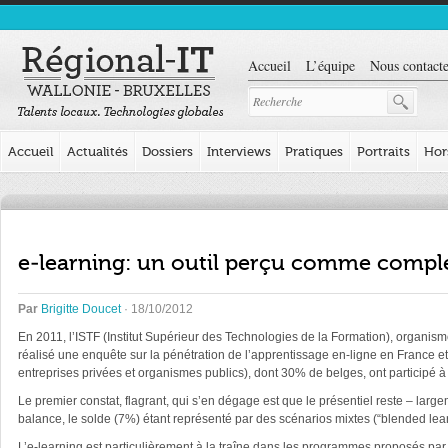
Accueil
L’équipe
Nous contacte
Accueil
Actualités
Dossiers
Interviews
Pratiques
Portraits
Hor
e-learning: un outil perçu comme compl
Par
Brigitte Doucet
· 18/10/2012
En 2011, l’ISTF (Institut Supérieur des Technologies de la Formation), organism
réalisé une enquête sur la pénétration de l’apprentissage en-ligne en France et
entreprises privées et organismes publics), dont 30% de belges, ont participé à
Le premier constat, flagrant, qui s’en dégage est que le présentiel reste – la
balance, le solde (7%) étant représenté par des scénarios mixtes (“blended learni
L’e-learning est particulièrement à la traîne dans les programmes proposés pa