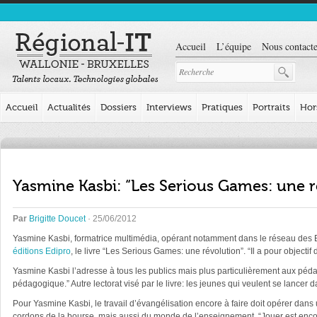
Accueil
L’équipe
Nous contacte
Accueil
Actualités
Dossiers
Interviews
Pratiques
Portraits
Hor
Yasmine Kasbi: “Les Serious Games: une r
Par
Brigitte Doucet
· 25/06/2012
Yasmine Kasbi, formatrice multimédia, opérant notamment dans le réseau des E
éditions Edipro
, le livre “Les Serious Games: une révolution”. “Il a pour object
Yasmine Kasbi l’adresse à tous les publics mais plus particulièrement aux pédago
pédagogique.” Autre lectorat visé par le livre: les jeunes qui veulent se lance
Pour Yasmine Kasbi, le travail d’évangélisation encore à faire doit opérer dans 
cordons de la bourse, mais aussi du monde de l’enseignement. “Jouer est enco