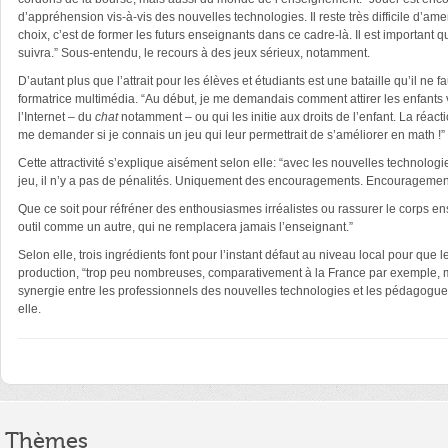
d’appréhension vis-à-vis des nouvelles technologies. Il reste très difficile d’am
choix, c’est de former les futurs enseignants dans ce cadre-là. Il est importan
suivra.” Sous-entendu, le recours à des jeux sérieux, notamment.
D’autant plus que l’attrait pour les élèves et étudiants est une bataille qu’il n
formatrice multimédia. “Au début, je me demandais comment attirer les enfants ve
l’Internet – du
chat
notamment – ou qui les initie aux droits de l’enfant. La réac
me demander si je connais un jeu qui leur permettrait de s’améliorer en math !”
Cette attractivité s’explique aisément selon elle: “avec les nouvelles technologi
jeu, il n’y a pas de pénalités. Uniquement des encouragements. Encouragemen
Que ce soit pour réfréner des enthousiasmes irréalistes ou rassurer le corps en
outil comme un autre, qui ne remplacera jamais l’enseignant.”
Selon elle, trois ingrédients font pour l’instant défaut au niveau local pour que
production, “trop peu nombreuses, comparativement à la France par exemple, mê
synergie entre les professionnels des nouvelles technologies et les pédagogues. 
elle.
Thèmes