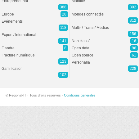
Entrepreneuriat
Mobilité
388
302
Europe
28
Mondes connectés
312
Evénements
118
Multi- / Trans-/ Médias
156
Export / International
141
Non classé
16
Flandre
8
Open data
96
Fracture numérique
Open source
61
123
Personalia
Gamification
228
102
© Regional-IT · Tous droits réservés ·
Conditions générales