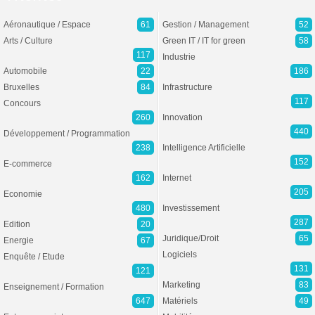
Aéronautique / Espace
61
Gestion / Management
52
Arts / Culture
Green IT / IT for green
58
117
Industrie
Automobile
22
186
Bruxelles
84
Infrastructure
117
Concours
260
Innovation
440
Développement / Programmation
238
Intelligence Artificielle
152
E-commerce
162
Internet
205
Economie
480
Investissement
287
Edition
20
Juridique/Droit
65
Energie
67
Logiciels
Enquête / Etude
131
121
Marketing
83
Enseignement / Formation
647
Matériels
49