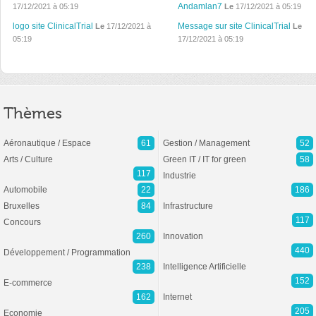
Andamlan7
17/12/2021 à 05:19
Le
17/12/2021 à 05:19
logo site ClinicalTrial
Message sur site ClinicalTrial
Le
17/12/2021 à
Le
05:19
17/12/2021 à 05:19
Thèmes
Aéronautique / Espace
61
Gestion / Management
52
Arts / Culture
Green IT / IT for green
58
117
Industrie
Automobile
22
186
Bruxelles
84
Infrastructure
117
Concours
260
Innovation
440
Développement / Programmation
238
Intelligence Artificielle
152
E-commerce
162
Internet
205
Economie