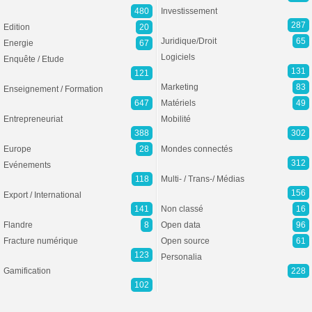
480
Investissement
287
Edition
20
Juridique/Droit
65
Energie
67
Logiciels
Enquête / Etude
131
121
Marketing
83
Enseignement / Formation
647
Matériels
49
Entrepreneuriat
Mobilité
388
302
Europe
28
Mondes connectés
312
Evénements
118
Multi- / Trans-/ Médias
156
Export / International
141
Non classé
16
Flandre
8
Open data
96
Fracture numérique
Open source
61
123
Personalia
Gamification
228
102