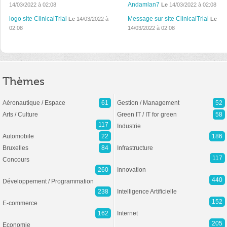
Andamlan7
14/03/2022 à 02:08
Le
14/03/2022 à 02:08
logo site ClinicalTrial
Message sur site ClinicalTrial
Le
14/03/2022 à
Le
02:08
14/03/2022 à 02:08
Thèmes
Aéronautique / Espace
61
Gestion / Management
52
Arts / Culture
Green IT / IT for green
58
117
Industrie
Automobile
22
186
Bruxelles
84
Infrastructure
117
Concours
260
Innovation
440
Développement / Programmation
238
Intelligence Artificielle
152
E-commerce
162
Internet
205
Economie