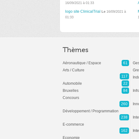
16/09/2021 à 01:33
logo site ClinicalTrial
Le
16/09/2021 à
01:33
Thèmes
Aéronautique / Espace
61
Ges
Arts / Culture
Gre
117
Ind
Automobile
22
Bruxelles
84
Inf
Concours
260
Inn
Développement / Programmation
238
Inte
E-commerce
162
Int
Economie