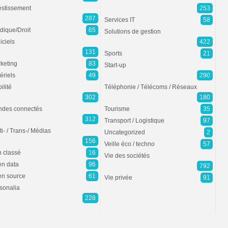
estissement
253
287
Services IT
58
idique/Droit
65
Solutions de gestion
iciels
422
131
Sports
21
keting
83
Start-up
ériels
49
290
ilité
Téléphonie / Télécoms / Réseaux
302
180
des connectés
Tourisme
35
312
Transport / Logistique
97
ti- / Trans-/ Médias
Uncategorized
2
156
Veille éco / techno
57
 classé
16
Vie des sociétés
n data
96
792
n source
61
Vie privée
91
sonalia
228