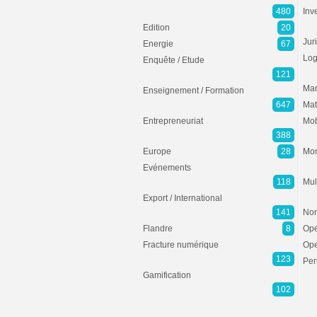
480
Inv
Edition
20
Jur
Energie
67
Log
Enquête / Etude
121
Mar
Enseignement / Formation
647
Mat
Entrepreneuriat
Mob
388
Europe
28
Mon
Evénements
118
Mul
Export / International
141
Non
Flandre
8
Ope
Fracture numérique
Ope
123
Per
Gamification
102