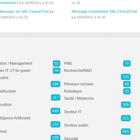
Andamlan7
Le
16/09/2021 à 01:33
01:33
Message sur site ClinicalTrial
Message candidature Site ClinicalTrial
Le
16/09/2021 à 01:33
Le
16/09/2021 à 01:33
tion / Management
52
PME
70
en IT / IT for green
58
Recherche/R&D
135
ustrie
186
Réseaux sociaux
80
rastructure
Robotique
33
117
Santé / Médecine
ovation
358
440
Secteur IT
lligence Artificielle
221
152
Secteur public
ernet
565
205
Sécurité