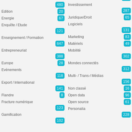
480
Investissement
287
Edition
20
Juridique/Droit
65
Energie
67
Logiciels
Enquête / Etude
131
121
Marketing
83
Enseignement / Formation
647
Matériels
49
Entrepreneuriat
Mobilité
388
302
Europe
28
Mondes connectés
312
Evénements
118
Multi- / Trans-/ Médias
156
Export / International
141
Non classé
16
Flandre
8
Open data
96
Fracture numérique
Open source
61
123
Personalia
Gamification
228
102