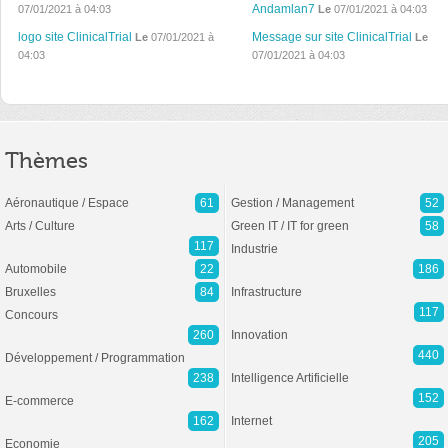
Andamlan7
07/01/2021 à 04:03
Le
07/01/2021 à 04:03
logo site ClinicalTrial
Message sur site ClinicalTrial
Le
07/01/2021 à
Le
04:03
07/01/2021 à 04:03
Thèmes
Aéronautique / Espace
61
Gestion / Management
52
Arts / Culture
Green IT / IT for green
58
117
Industrie
Automobile
22
186
Bruxelles
84
Infrastructure
117
Concours
260
Innovation
440
Développement / Programmation
238
Intelligence Artificielle
152
E-commerce
162
Internet
205
Economie