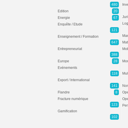
480
Inv
Edition
20
Jur
Energie
67
Log
Enquête / Etude
121
Mar
Enseignement / Formation
647
Mat
Entrepreneuriat
Mob
388
Europe
28
Mon
Evénements
118
Mul
Export / International
141
Non
Flandre
8
Ope
Fracture numérique
Ope
123
Per
Gamification
102