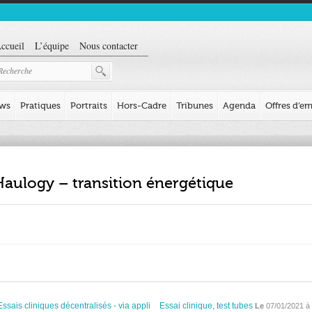
ccueil
L’équipe
Nous contacter
ews
Pratiques
Portraits
Hors-Cadre
Tribunes
Agenda
Offres d’em
Haulogy – transition énergétique
Essais cliniques décentralisés - via appli
Essai clinique, test tubes
Le
07/01/2021 à