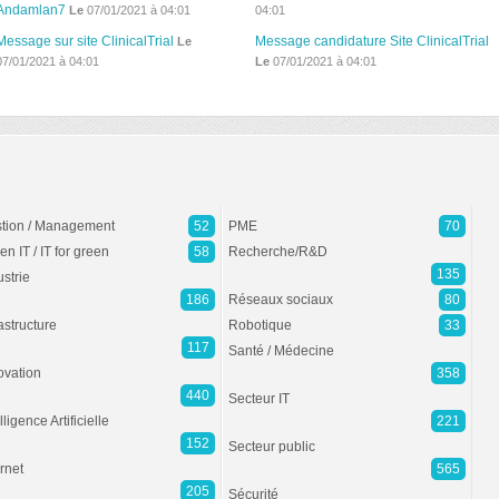
Andamlan7
Le
07/01/2021 à 04:01
04:01
Message sur site ClinicalTrial
Message candidature Site ClinicalTrial
Le
07/01/2021 à 04:01
Le
07/01/2021 à 04:01
tion / Management
52
PME
70
en IT / IT for green
58
Recherche/R&D
135
ustrie
186
Réseaux sociaux
80
rastructure
Robotique
33
117
Santé / Médecine
ovation
358
440
Secteur IT
lligence Artificielle
221
152
Secteur public
ernet
565
205
Sécurité