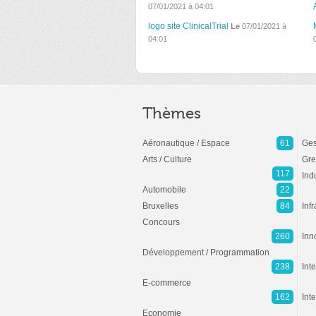
07/01/2021 à 04:01
logo site ClinicalTrial
Le
07/01/2021 à
04:01
Thèmes
Aéronautique / Espace
61
Ges
Arts / Culture
Gre
117
Ind
Automobile
22
Bruxelles
84
Inf
Concours
260
Inn
Développement / Programmation
238
Inte
E-commerce
162
Int
Economie