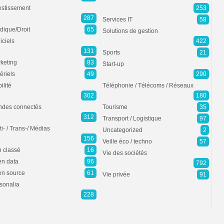
estissement
253
287
Services IT
58
idique/Droit
65
Solutions de gestion
iciels
422
131
Sports
21
keting
83
Start-up
ériels
49
290
ilité
Téléphonie / Télécoms / Réseaux
302
180
des connectés
Tourisme
35
312
Transport / Logistique
97
ti- / Trans-/ Médias
Uncategorized
2
156
Veille éco / techno
57
 classé
16
Vie des sociétés
n data
96
792
n source
61
Vie privée
91
sonalia
228