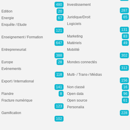
480
Investissement
287
Edition
20
Juridique/Droit
65
Energie
67
Logiciels
Enquête / Etude
131
121
Marketing
83
Enseignement / Formation
647
Matériels
49
Entrepreneuriat
Mobilité
388
302
Europe
28
Mondes connectés
312
Evénements
118
Multi- / Trans-/ Médias
156
Export / International
141
Non classé
16
Flandre
8
Open data
96
Fracture numérique
Open source
61
123
Personalia
Gamification
228
102