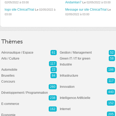
Andamlan7
02/05/2022 à 03:00
Le
02/05/2022 à 03:00
logo site ClinicalTrial
Message sur site ClinicalTrial
Le
02/05/2022 à
Le
03:00
02/05/2022 à 03:00
Thèmes
Aéronautique / Espace
61
Gestion / Management
52
Arts / Culture
Green IT / IT for green
58
117
Industrie
Automobile
22
186
Bruxelles
84
Infrastructure
117
Concours
260
Innovation
440
Développement / Programmation
238
Intelligence Artificielle
152
E-commerce
162
Internet
205
Economie