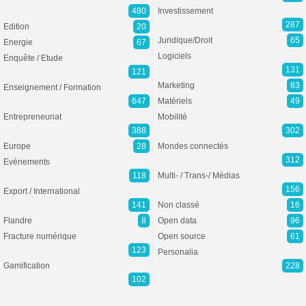
480
Investissement
287
Edition
20
Juridique/Droit
65
Energie
67
Logiciels
Enquête / Etude
131
121
Marketing
83
Enseignement / Formation
647
Matériels
49
Entrepreneuriat
Mobilité
388
302
Europe
28
Mondes connectés
312
Evénements
118
Multi- / Trans-/ Médias
156
Export / International
141
Non classé
16
Flandre
8
Open data
96
Fracture numérique
Open source
61
123
Personalia
Gamification
228
102