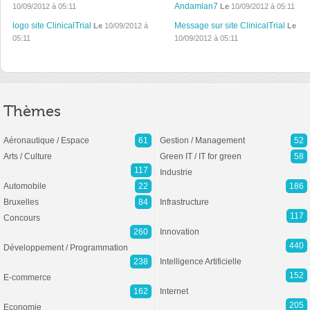
Andamlan7
10/09/2012 à 05:11
Le
10/09/2012 à 05:11
logo site ClinicalTrial
Message sur site ClinicalTrial
Le
10/09/2012 à
Le
05:11
10/09/2012 à 05:11
Thèmes
Aéronautique / Espace
61
Gestion / Management
52
Arts / Culture
Green IT / IT for green
58
117
Industrie
Automobile
22
186
Bruxelles
84
Infrastructure
117
Concours
260
Innovation
440
Développement / Programmation
238
Intelligence Artificielle
152
E-commerce
162
Internet
205
Economie